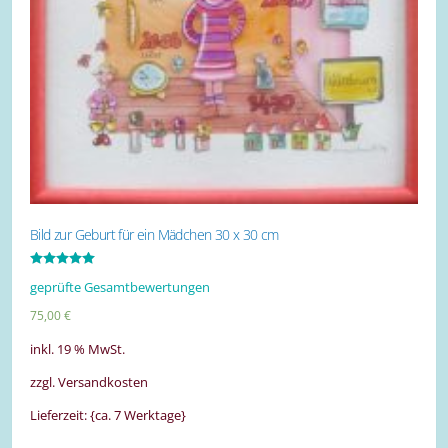
Bild zur Geburt für ein Mädchen 30 x 30 cm
Bewertet mit
geprüfte Gesamtbewertungen
5.00
von 5
75,00
€
inkl. 19 % MwSt.
zzgl. Versandkosten
Lieferzeit: {ca. 7 Werktage}