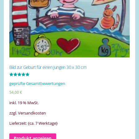
Bild zur Geburt für einen Jungen 30 x 30 cm
Bewertet mit
geprüfte Gesamtbewertungen
5.00
von 5
54,00
€
inkl. 19 % MwSt.
zzgl. Versandkosten
Lieferzeit: {ca. 7 Werktage}
Produkt anzeigen