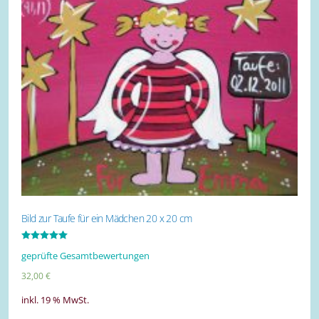
Bild zur Taufe für ein Mädchen 20 x 20 cm
Bewertet mit
geprüfte Gesamtbewertungen
5.00
von 5
32,00
€
inkl. 19 % MwSt.