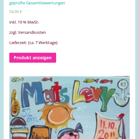
geprüfte Gesamtbewertungen
5.00
von 5
54,00
€
inkl. 19 % MwSt.
zzgl. Versandkosten
Lieferzeit: {ca. 7 Werktage}
Produkt anzeigen