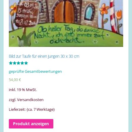
Bild zur Taufe für einen Jungen 30 x 30 cm
Bewertet mit
geprüfte Gesamtbewertungen
5.00
von 5
54,00
€
inkl. 19 % MwSt.
zzgl. Versandkosten
Lieferzeit: {ca. 7 Werktage}
Produkt anzeigen