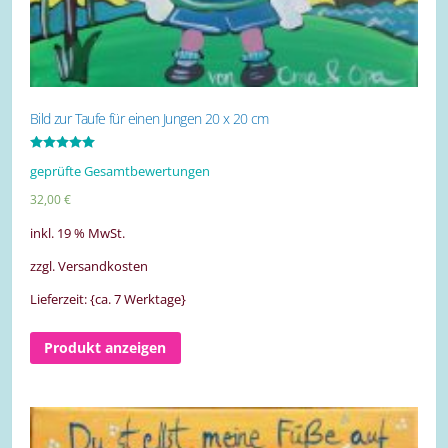
Bild zur Taufe für einen Jungen 20 x 20 cm
Bewertet mit
geprüfte Gesamtbewertungen
5.00
von 5
32,00
€
inkl. 19 % MwSt.
zzgl. Versandkosten
Lieferzeit: {ca. 7 Werktage}
Produkt anzeigen