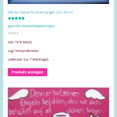
Bild zur Geburt für einen Jungen 30 x 30 cm
Bewertet mit
geprüfte Gesamtbewertungen
5.00
von 5
75,00
€
inkl. 19 % MwSt.
zzgl. Versandkosten
Lieferzeit: {ca. 7 Werktage}
Produkt anzeigen