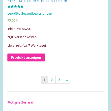
Bild zur Taufe für ein Mädchen 30 x 30 cm
Bewertet mit
geprüfte Gesamtbewertungen
5.00
von 5
75,00
€
inkl. 19 % MwSt.
zzgl. Versandkosten
Lieferzeit: {ca. 7 Werktage}
Produkt anzeigen
1
2
3
→
Folgen Sie mir