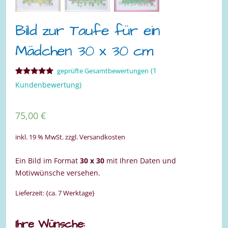
Bild zur Taufe für ein
Mädchen 30 x 30 cm
(
1
geprüfte Gesamtbewertungen
Bewertet mit
1
Kundenbewertung)
5.00
von 5,
basierend
auf
Kundenbewertung
75,00
€
inkl. 19 % MwSt.
zzgl. Versandkosten
Ein Bild im Format
30 x 30
mit Ihren Daten und
Motivwünsche versehen.
Lieferzeit: {ca. 7 Werktage}
Ihre Wünsche: