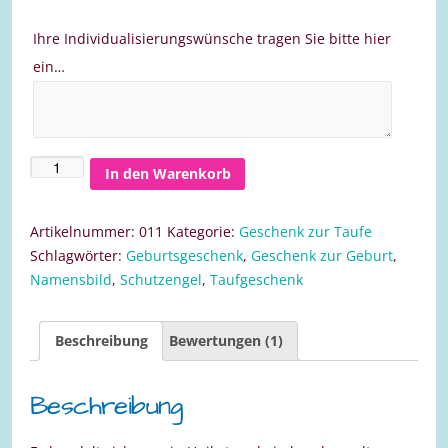
Ihre Individualisierungswünsche tragen Sie bitte hier
ein…
In den Warenkorb
Bild
zur
Taufe
Artikelnummer:
011
Kategorie:
Geschenk zur Taufe
für
Schlagwörter:
Geburtsgeschenk
,
Geschenk zur Geburt
,
ein
Namensbild
,
Schutzengel
,
Taufgeschenk
Mädchen
30
Beschreibung
Bewertungen (1)
x
30
cm
Beschreibung
Menge