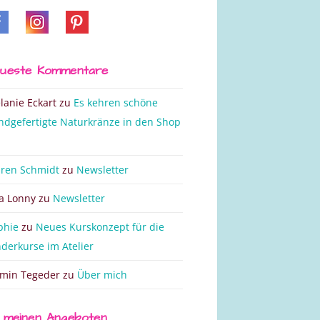
ueste Kommentare
lanie Eckart
zu
Es kehren schöne
ndgefertigte Naturkränze in den Shop
n
ren Schmidt
zu
Newsletter
ta Lonny
zu
Newsletter
phie
zu
Neues Kurskonzept für die
nderkurse im Atelier
smin Tegeder
zu
Über mich
 meinen Angeboten