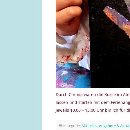
Durch Corona waren die Kurse im Atel
lassen und starten mit dem Ferienange
jeweils 10.00 – 13.00 Uhr bin ich für 
Kategorie:
Aktuelles
,
Angebote & Aktue