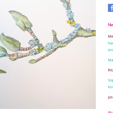
Ne
Me
ha
ei
Ma
Ri
So
Ki
Ja
zu