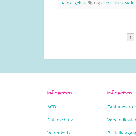
Kursangebote
Tags:
Ferienkurs
,
Malku
1
Infoseiten
Infoseiten
AGB
Zahlungsarte
Datenschutz
Versandkoste
Warenkorb
Bestellvorgan