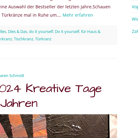
 eine Auswahl der Bestseller der letzten Jahre.Schauen
Vo
ie Türkränze mal in Ruhe um….
Mehr erfahren
Wi
Za
lles
,
Dies & Das
,
do it yourself
,
Do it yourself
,
für Haus &
rkranz
,
Tischkranz
,
Türkranz
aren Schmidt
024 Kreative Tage
 Jahren