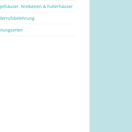
gelhäuser, Nistkästen & Futterhäuser
derrufsbelehrung
hlungsarten