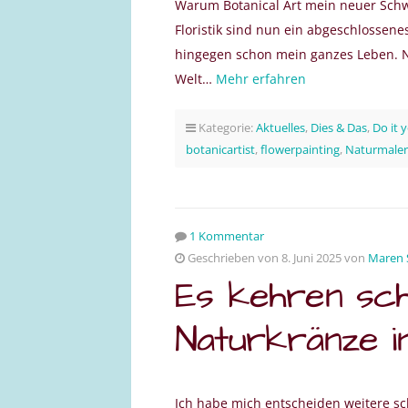
Warum Botanical Art mein neuer Schwer
Floristik sind nun ein abgeschlossen
hingegen schon mein ganzes Leben. Na
Welt…
Mehr erfahren
Kategorie:
Aktuelles
,
Dies & Das
,
Do it 
botanicartist
,
flowerpainting
,
Naturmaler
1 Kommentar
Geschrieben von 8. Juni 2025 von
Maren 
Es kehren sch
Naturkränze i
https://www.marenschmidt
Ich habe mich entscheiden weitere s