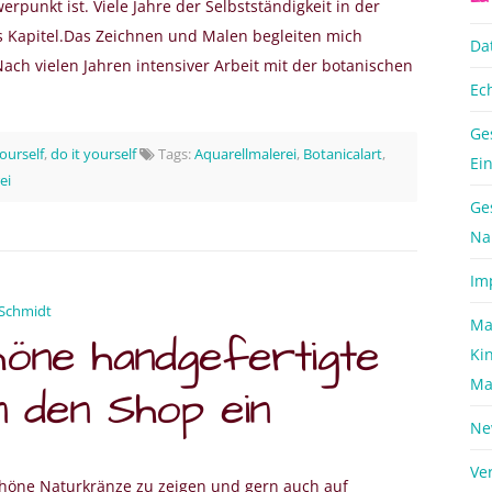
punkt ist. Viele Jahre der Selbstständigkeit in der
es Kapitel.Das Zeichnen und Malen begleiten mich
Da
ch vielen Jahren intensiver Arbeit mit der botanischen
Ec
Ge
yourself
,
do it yourself
Tags:
Aquarellmalerei
,
Botanicalart
,
Ei
ei
Ge
Na
Im
Schmidt
Ma
öne handgefertigte
Ki
Ma
n den Shop ein
Ne
.de/produkt-kategorie/tuerkranz-tischkranz/
Ve
chöne Naturkränze zu zeigen und gern auch auf