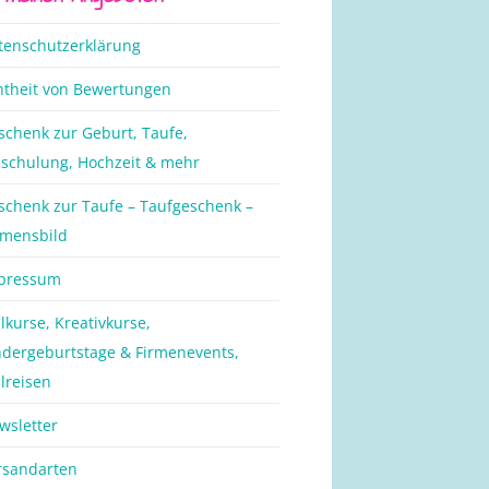
tenschutzerklärung
htheit von Bewertungen
schenk zur Geburt, Taufe,
nschulung, Hochzeit & mehr
schenk zur Taufe – Taufgeschenk –
mensbild
pressum
lkurse, Kreativkurse,
ndergeburtstage & Firmenevents,
lreisen
wsletter
rsandarten