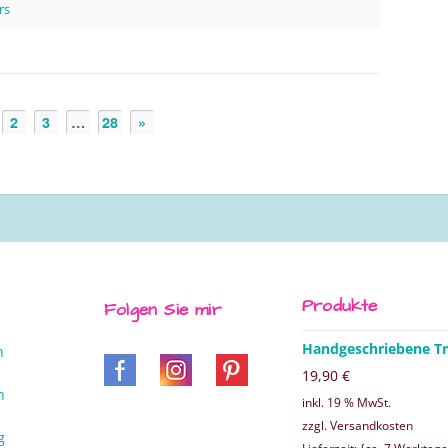
rs
2
3
…
28
»
Produkte
Folgen Sie mir
Handgeschriebene Tr
n
19,90
€
n
inkl. 19 % MwSt.
zzgl. Versandkosten
g