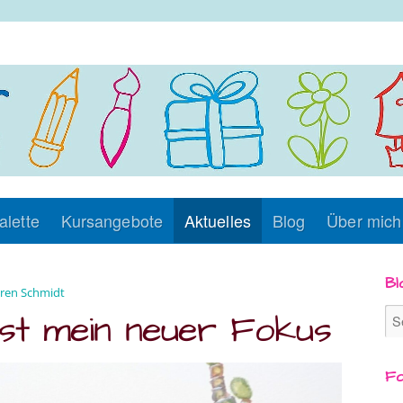
alette
Kursangebote
Aktuelles
Blog
Über mich
Bl
ren Schmidt
 ist mein neuer Fokus
Fo