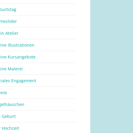
burtstag
meslider
in Atelier
ine Illustrationen
ine Kursangebote
ine Malerei
ziales Engagement
deos
gelhäuschen
r Geburt
r Hochzeit