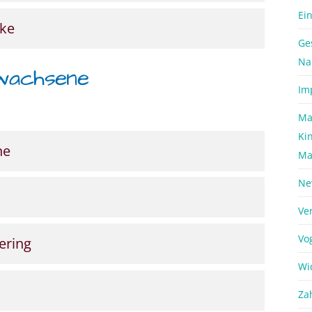
Ei
nke
Ge
Na
wachsene
Im
Ma
Ki
ne
Ma
Ne
Ve
Vo
ering
Wi
Za