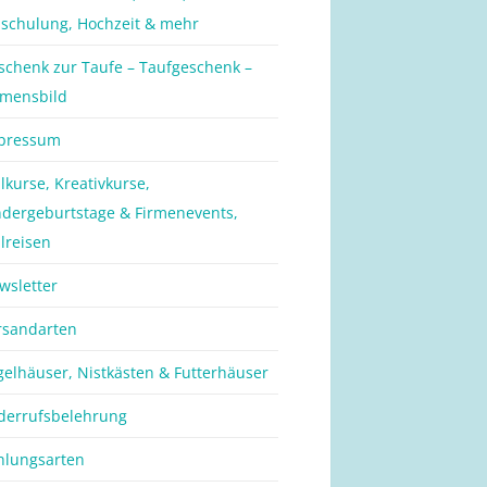
nschulung, Hochzeit & mehr
schenk zur Taufe – Taufgeschenk –
mensbild
pressum
lkurse, Kreativkurse,
ndergeburtstage & Firmenevents,
lreisen
wsletter
rsandarten
gelhäuser, Nistkästen & Futterhäuser
derrufsbelehrung
hlungsarten