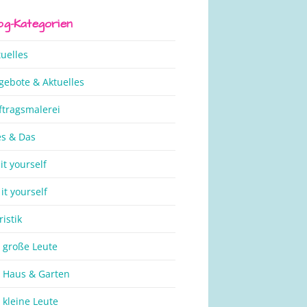
og-Kategorien
tuelles
gebote & Aktuelles
ftragsmalerei
es & Das
it yourself
it yourself
ristik
r große Leute
r Haus & Garten
 kleine Leute