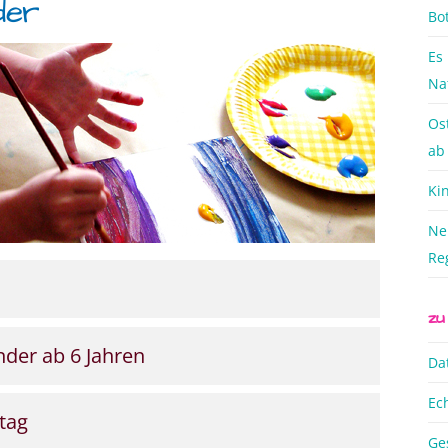
der
Bo
Es
Na
Os
ab
Ki
Ne
Re
zu
nder ab 6 Jahren
Da
Ec
tag
Ge