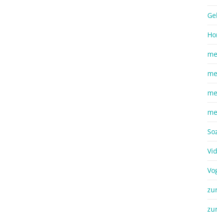
Ge
Ho
me
me
me
me
So
Vi
Vo
zu
zu