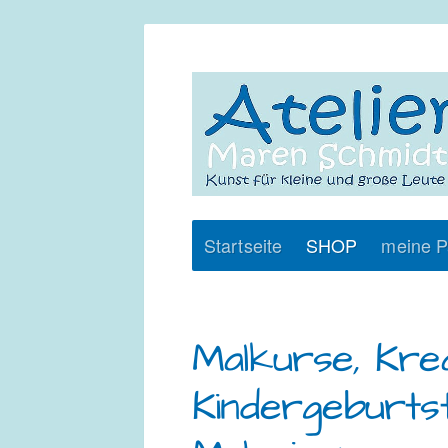
Startseite
SHOP
meine P
Malkurse, Krea
Kindergeburts