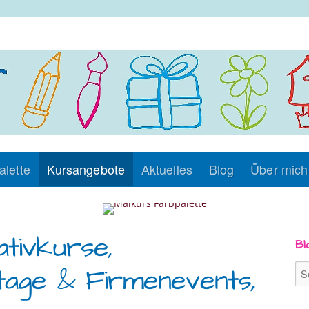
alette
Kursangebote
Aktuelles
Blog
Über mich
tivkurse,
Bl
tage & Firmenevents,