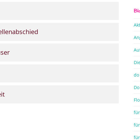
Bl
Ak
ellenabschied
An
Au
user
Di
do 
Do 
it
Flo
fü
fü
für