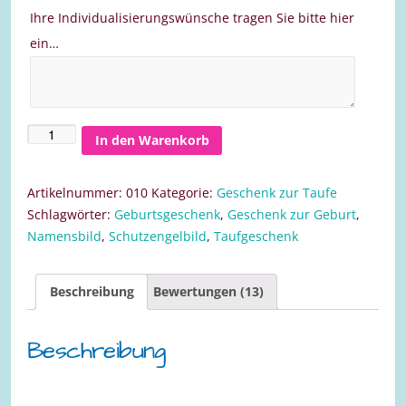
Ihre Individualisierungswünsche tragen Sie bitte hier
ein…
In den Warenkorb
Bild
zur
Taufe
Artikelnummer:
010
Kategorie:
Geschenk zur Taufe
für
Schlagwörter:
Geburtsgeschenk
,
Geschenk zur Geburt
,
einen
Namensbild
,
Schutzengelbild
,
Taufgeschenk
Jungen
30
Beschreibung
Bewertungen (13)
x
30
cm
Beschreibung
Menge