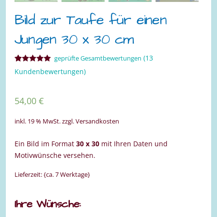
Bild zur Taufe für einen
Jungen 30 x 30 cm
(
13
geprüfte Gesamtbewertungen
Bewertet mit
13
Kundenbewertungen)
5.00
von 5,
basierend
auf
Kundenbewertungen
54,00
€
inkl. 19 % MwSt.
zzgl. Versandkosten
Ein Bild im Format
30 x 30
mit Ihren Daten und
Motivwünsche versehen.
Lieferzeit: {ca. 7 Werktage}
Ihre Wünsche: