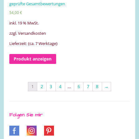
Bewertet mit
geprüfte Gesamtbewertungen
5.00
von 5
54,00
€
inkl. 19 % MwSt.
zzgl. Versandkosten
Lieferzeit: {ca. 7 Werktage}
Produkt anzeigen
1
2
3
4
…
6
7
8
→
Folgen Sie mir