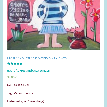
Bild zur Geburt für ein Mädchen 20 x 20 cm
Bewertet mit
geprüfte Gesamtbewertungen
5.00
von 5
32,00
€
inkl. 19 % MwSt.
zzgl. Versandkosten
Lieferzeit: {ca. 7 Werktage}