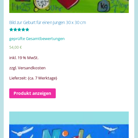
Bild zur Geburt für einen Jungen 30 x 30 cm
Bewertet mit
geprüfte Gesamtbewertungen
5.00
von 5
54,00
€
inkl. 19 % MwSt.
zzgl. Versandkosten
Lieferzeit: {ca. 7 Werktage}
Produkt anzeigen