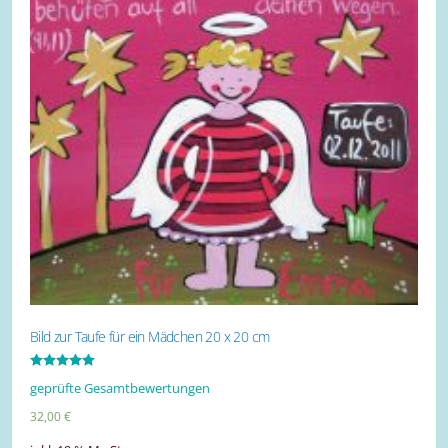
Bild zur Taufe für ein Mädchen 20 x 20 cm
Bewertet mit
geprüfte Gesamtbewertungen
5.00
von 5
32,00
€