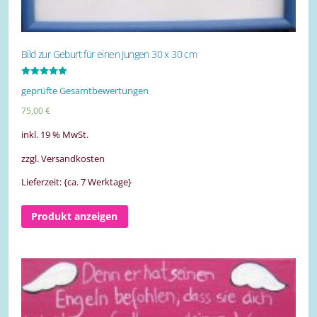
Bild zur Geburt für einen Jungen 30 x 30 cm
Bewertet mit
geprüfte Gesamtbewertungen
5.00
von 5
75,00
€
inkl. 19 % MwSt.
zzgl. Versandkosten
Lieferzeit: {ca. 7 Werktage}
Produkt anzeigen