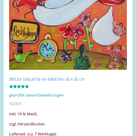
Bild zur Geburt für ein Mädchen 30 x 30 cm
Bewertet mit
geprüfte Gesamtbewertungen
5.00
von 5
54,00
€
inkl. 19 % MwSt.
zzgl. Versandkosten
Lieferzeit: {ca. 7 Werktage}