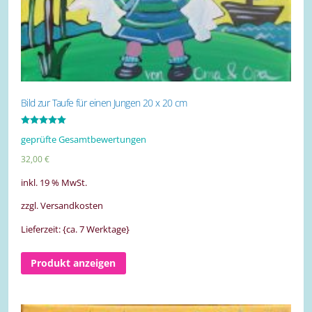
Bild zur Taufe für einen Jungen 20 x 20 cm
Bewertet mit
geprüfte Gesamtbewertungen
5.00
von 5
32,00
€
inkl. 19 % MwSt.
zzgl. Versandkosten
Lieferzeit: {ca. 7 Werktage}
Produkt anzeigen