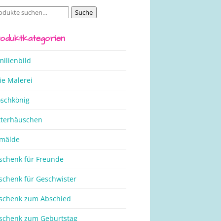
Suche
che
ch:
oduktkategorien
milienbild
ie Malerei
oschkönig
tterhäuschen
mälde
schenk für Freunde
schenk für Geschwister
schenk zum Abschied
schenk zum Geburtstag