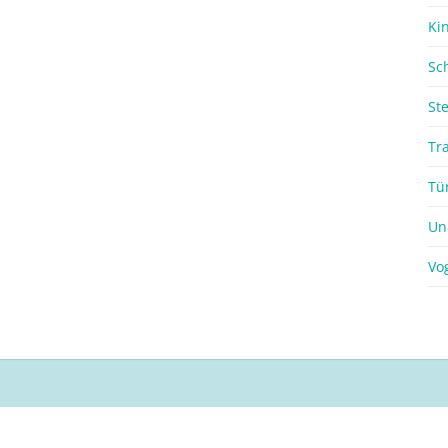
Ki
Sc
St
Tr
Tü
Un
Vo