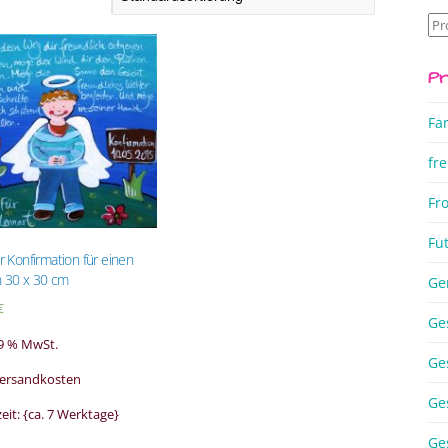
Su
na
Pr
Fa
fre
Fr
Fu
ur Konfirmation für einen
n 30 x 30 cm
Ge
€
Ge
19 % MwSt.
Ge
 Versandkosten
Ge
zeit: {ca. 7 Werktage}
Ge