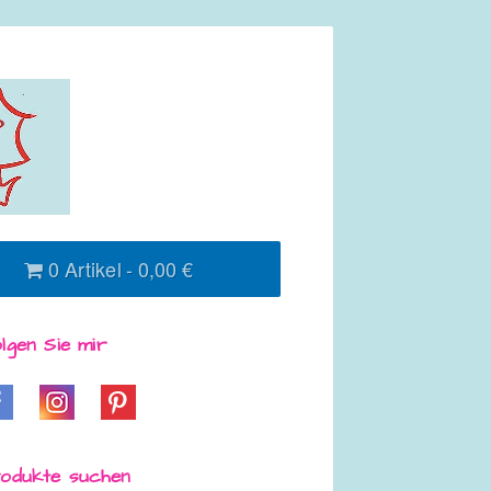
0 Artikel
0,00 €
lgen Sie mir
odukte suchen