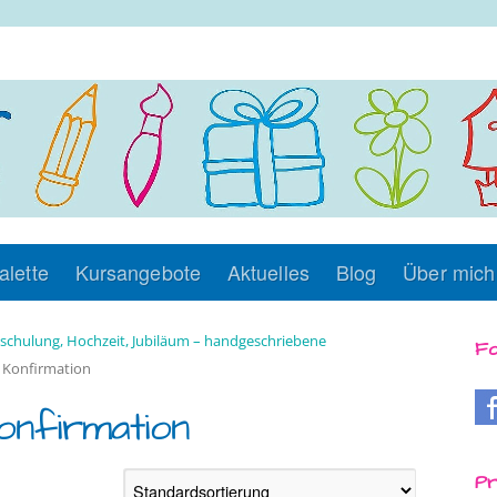
alette
Kursangebote
Aktuelles
Blog
Über mich
nschulung, Hochzeit, Jubiläum – handgeschriebene
Fo
 Konfirmation
onfirmation
Pr