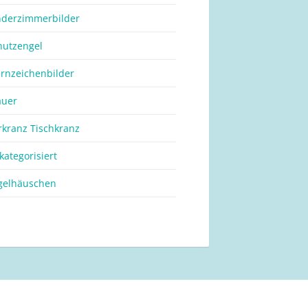
nderzimmerbilder
hutzengel
ernzeichenbilder
auer
rkranz Tischkranz
kategorisiert
gelhäuschen