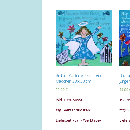
Bild zur Konfirmation für ein
Bild z
Mädchen 30 x 30 cm
Junge
59,00
€
59,00
inkl. 19 % MwSt.
inkl. 
zzgl. Versandkosten
zzgl.
Lieferzeit: {ca. 7 Werktage}
Liefer