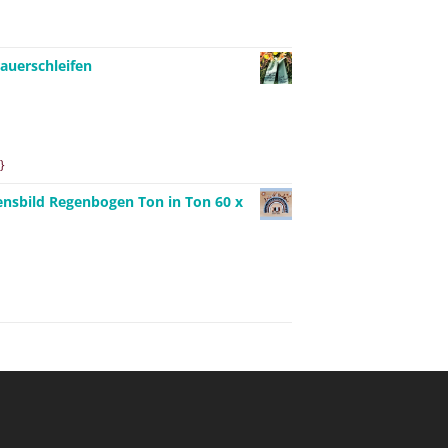
auerschleifen
}
ensbild Regenbogen Ton in Ton 60 x