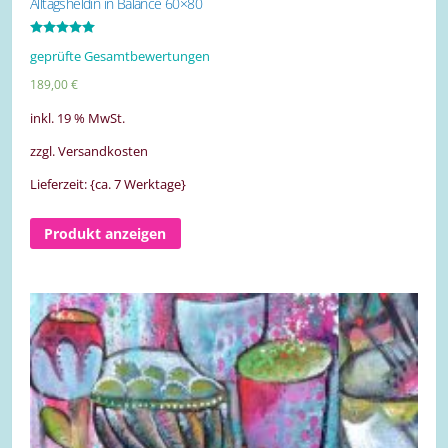
Alltagsheldin in Balance 60×80
Bewertet mit
geprüfte Gesamtbewertungen
5.00
von 5
189,00
€
inkl. 19 % MwSt.
zzgl. Versandkosten
Lieferzeit: {ca. 7 Werktage}
Produkt anzeigen