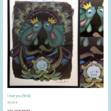
I love you 29×42
89,00
€
inkl. 19 % MwSt.