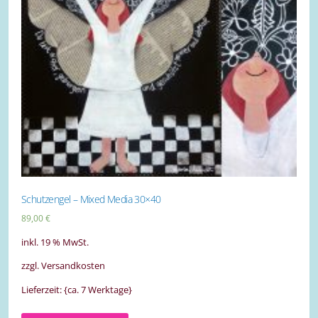
Schutzengel – Mixed Media 30×40
89,00
€
inkl. 19 % MwSt.
zzgl. Versandkosten
Lieferzeit: {ca. 7 Werktage}