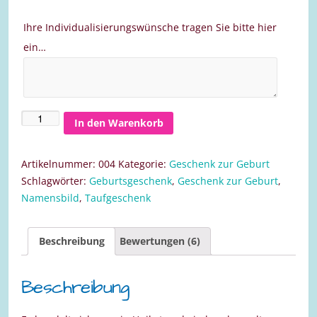
Ihre Individualisierungswünsche tragen Sie bitte hier
ein…
In den Warenkorb
Bild
zur
Geburt
Artikelnummer:
004
Kategorie:
Geschenk zur Geburt
für
Schlagwörter:
Geburtsgeschenk
,
Geschenk zur Geburt
,
ein
Namensbild
,
Taufgeschenk
Mädchen
30
Beschreibung
Bewertungen (6)
x
30
cm
Beschreibung
Menge