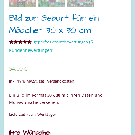
Bild zur Geburt für ein
Mädchen 30 x 30 cm
(
6
geprüfte Gesamtbewertungen
Bewertet mit
6
Kundenbewertungen)
5.00
von 5,
basierend
auf
Kundenbewertungen
54,00
€
inkl. 19 % MwSt.
zzgl. Versandkosten
Ein Bild im Format
mit Ihren Daten und
30 x 30
Motivwünsche versehen.
Lieferzeit: {ca. 7 Werktage}
Ihre Wünsche: