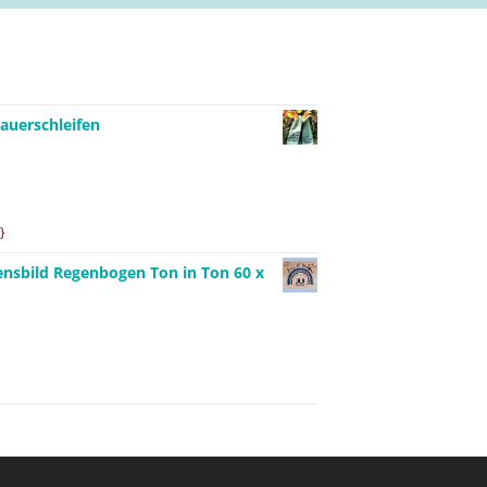
auerschleifen
}
ensbild Regenbogen Ton in Ton 60 x