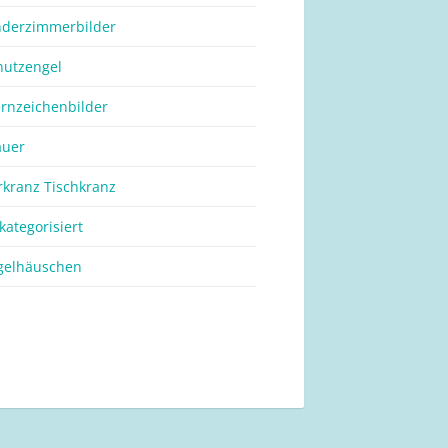
nderzimmerbilder
hutzengel
ernzeichenbilder
auer
rkranz Tischkranz
kategorisiert
gelhäuschen