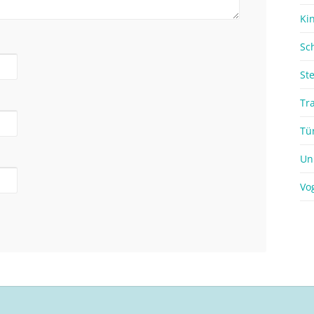
Ki
Sc
St
Tr
Tü
Un
Vo