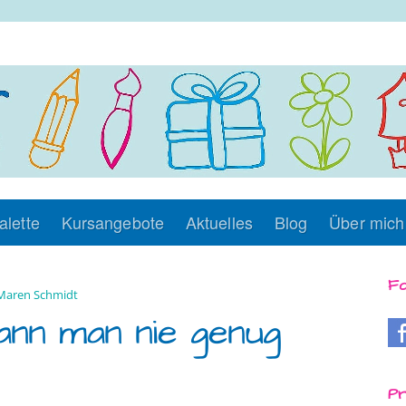
alette
Kursangebote
Aktuelles
Blog
Über mich
Fo
Maren Schmidt
ann man nie genug
Pr