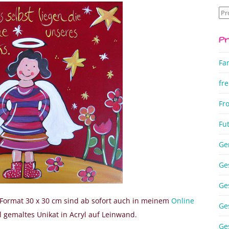
Su
na
Pr
Fa
fre
Fr
Fu
Ge
Ge
Ge
ormat 30 x 30 cm sind ab sofort auch in meinem
Online
Ge
ll gemaltes Unikat in Acryl auf Leinwand.
Ge