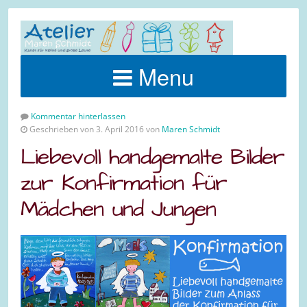
Menu
Kommentar hinterlassen
Geschrieben von 3. April 2016 von
Maren Schmidt
Liebevoll handgemalte Bilder
zur Konfirmation für
Mädchen und Jungen