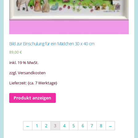
Bild zur Einschulung für ein Mädchen 30 x 40 cm
89,00
€
inkl. 19 % MwSt.
zzgl. Versandkosten
Lieferzeit: {ca. 7 Werktage}
Produkt anzeigen
←
1
2
3
4
5
6
7
8
→