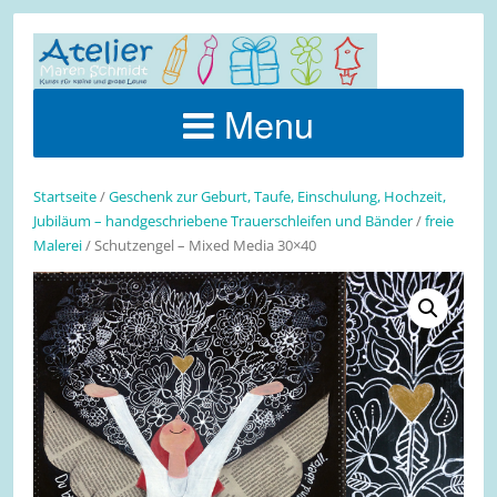
Menu
Startseite
/
Geschenk zur Geburt, Taufe, Einschulung, Hochzeit,
Jubiläum – handgeschriebene Trauerschleifen und Bänder
/
freie
Malerei
/ Schutzengel – Mixed Media 30×40