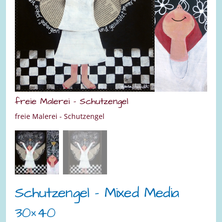
freie Malerei - Schutzengel
fre
freie Malerei - Schutzengel
Schutzengel – Mixed Media
30×40