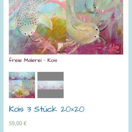
freie Malerei - Kois
fre
frei
Kois 3 Stück 20×20
59,00
€