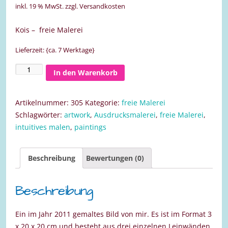
inkl. 19 % MwSt.
zzgl. Versandkosten
Kois – freie Malerei
Lieferzeit: {ca. 7 Werktage}
In den Warenkorb
Kois
3
Stück
Artikelnummer:
305
Kategorie:
freie Malerei
20x20
Schlagwörter:
artwork
,
Ausdrucksmalerei
,
freie Malerei
,
Menge
intuitives malen
,
paintings
Beschreibung
Bewertungen (0)
Beschreibung
Ein im Jahr 2011 gemaltes Bild von mir. Es ist im Format 3
x 20 x 20 cm und besteht aus drei einzelnen Leinwänden.