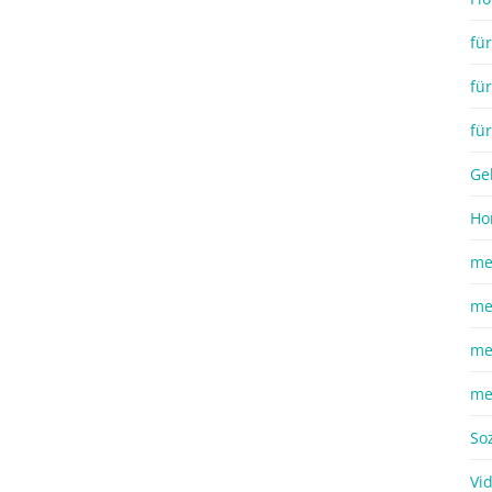
fü
fü
für
Ge
Ho
me
me
me
me
So
Vi