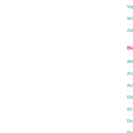
Vo
Wi
Za
Bl
Ak
An
Au
Di
do 
Do 
Flo