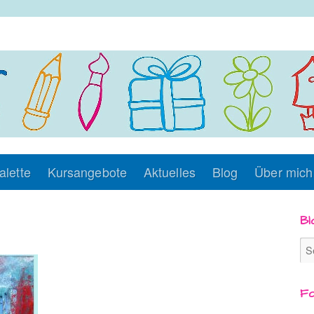
alette
Kursangebote
Aktuelles
Blog
Über mich
Bl
Fo