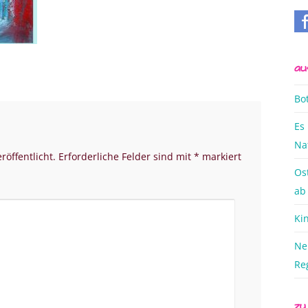
au
Bo
Es
Na
röffentlicht.
Erforderliche Felder sind mit
*
markiert
Os
ab
Ki
Ne
Re
zu