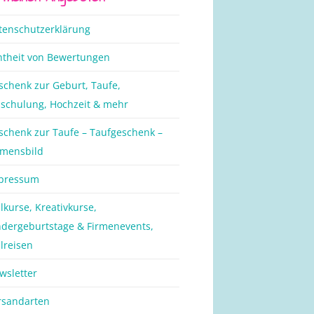
tenschutzerklärung
htheit von Bewertungen
schenk zur Geburt, Taufe,
nschulung, Hochzeit & mehr
schenk zur Taufe – Taufgeschenk –
mensbild
pressum
lkurse, Kreativkurse,
ndergeburtstage & Firmenevents,
lreisen
wsletter
rsandarten