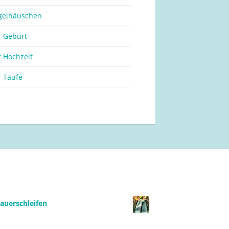
gelhäuschen
r Geburt
r Hochzeit
r Taufe
auerschleifen