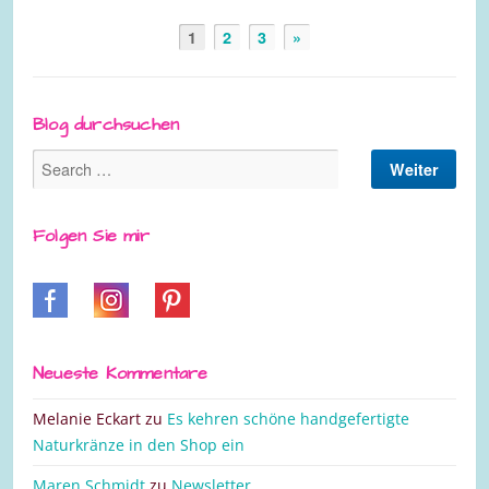
1
2
3
»
Blog durchsuchen
Folgen Sie mir
Neueste Kommentare
Melanie Eckart
zu
Es kehren schöne handgefertigte
Naturkränze in den Shop ein
Maren Schmidt
zu
Newsletter