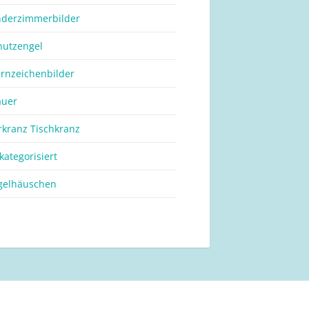
nderzimmerbilder
hutzengel
ernzeichenbilder
auer
rkranz Tischkranz
kategorisiert
gelhäuschen