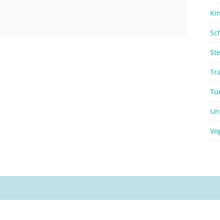
Ki
Sc
St
Tr
Tü
Un
Vo