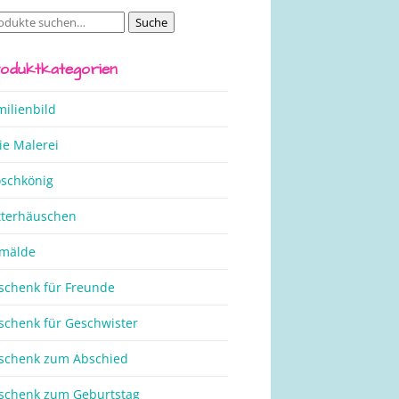
Suche
che
ch:
oduktkategorien
milienbild
ie Malerei
oschkönig
tterhäuschen
mälde
schenk für Freunde
schenk für Geschwister
schenk zum Abschied
schenk zum Geburtstag