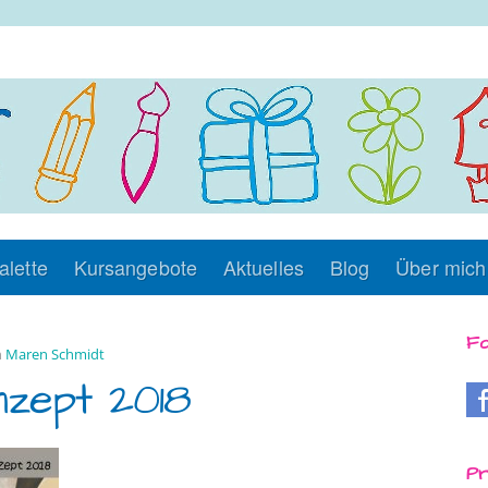
alette
Kursangebote
Aktuelles
Blog
Über mich
Fo
n
Maren Schmidt
zept 2018
Pr