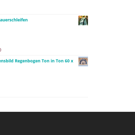
auerschleifen
}
ensbild Regenbogen Ton in Ton 60 x