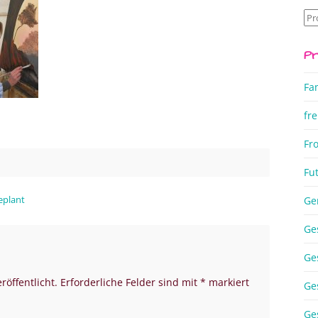
Su
na
Pr
Fa
fre
Fr
Fu
eplant
Ge
Ge
Ge
röffentlicht.
Erforderliche Felder sind mit
*
markiert
Ge
Ge