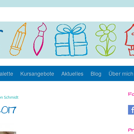
alette
Kursangebote
Aktuelles
Blog
Über mich
Fo
n Schmidt
017
Pr