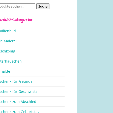
Suche
che
ch:
oduktkategorien
milienbild
ie Malerei
oschkönig
tterhäuschen
mälde
schenk für Freunde
schenk für Geschwister
schenk zum Abschied
schenk zum Geburtstag