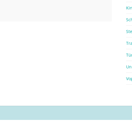
Ki
Sc
St
Tr
Tü
Un
Vo