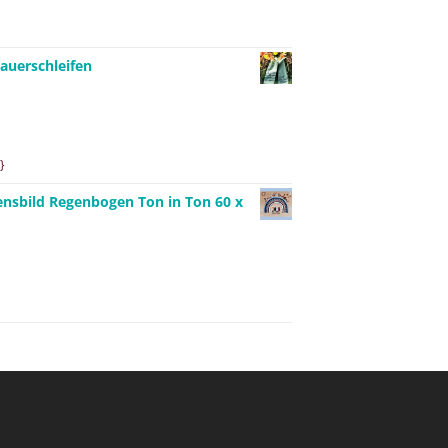
auerschleifen
}
ensbild Regenbogen Ton in Ton 60 x