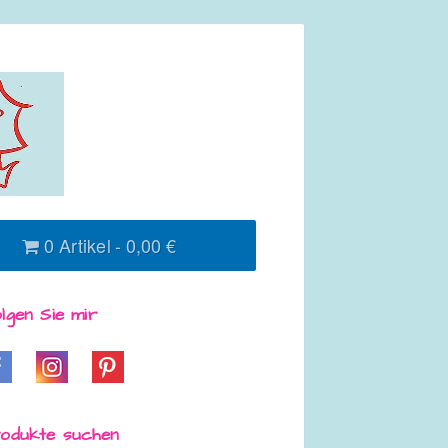
0 Artikel
0,00 €
lgen Sie mir
odukte suchen