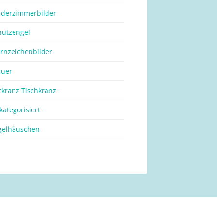
nderzimmerbilder
hutzengel
ernzeichenbilder
auer
rkranz Tischkranz
kategorisiert
gelhäuschen