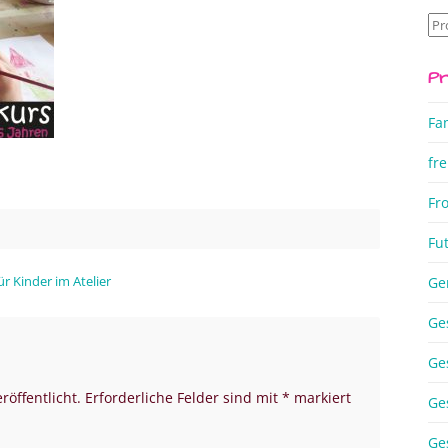
Su
na
Pr
Fa
fre
Fr
Fu
ür Kinder im Atelier
Ge
Ge
Ge
röffentlicht.
Erforderliche Felder sind mit
*
markiert
Ge
Ge