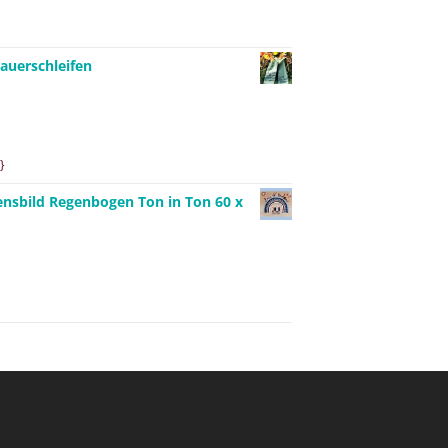
auerschleifen
}
ensbild Regenbogen Ton in Ton 60 x