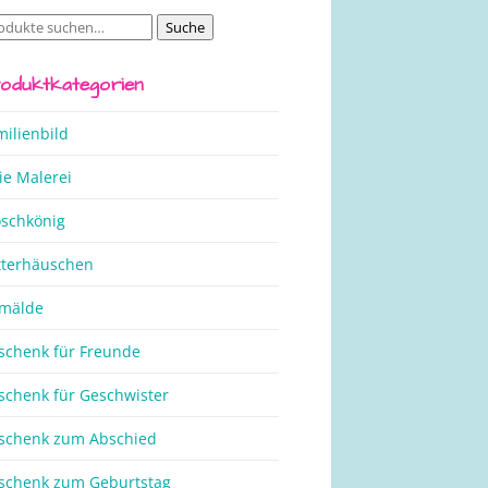
Suche
che
ch:
oduktkategorien
milienbild
ie Malerei
oschkönig
tterhäuschen
mälde
schenk für Freunde
schenk für Geschwister
schenk zum Abschied
schenk zum Geburtstag