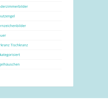
nderzimmerbilder
hutzengel
ernzeichenbilder
auer
rkranz Tischkranz
kategorisiert
gelhäuschen