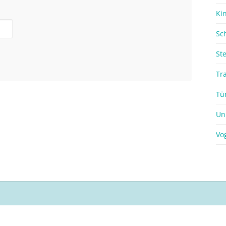
Ki
Sc
St
Tr
Tü
Un
Vo