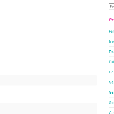
Su
na
Pr
Fa
fre
Fr
Fu
Ge
Ge
Ge
Ge
Ge