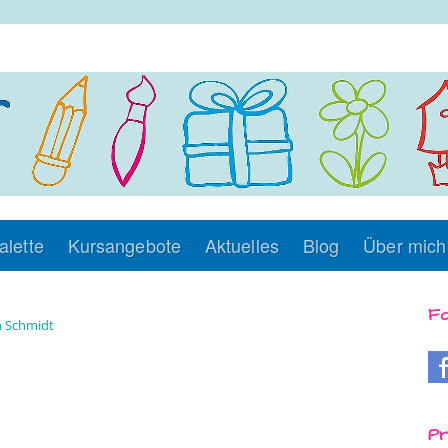
alette
Kursangebote
Aktuelles
Blog
Über mich
Fo
 Schmidt
Pr