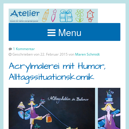
Menu
1 Kommentar
Geschrieben von 22. Februar 2015 von
Maren Schmidt
Acrylmalerei mit Humor,
Alltagssituationskomik