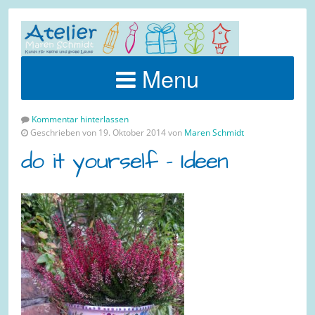
Menu
Kommentar hinterlassen
Geschrieben von 19. Oktober 2014 von
Maren Schmidt
do it yourself – Ideen