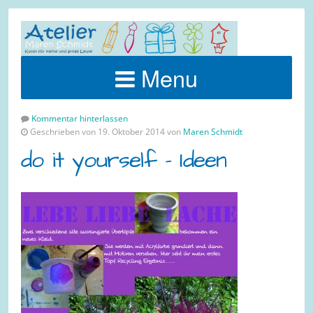
Menu
Kommentar hinterlassen
Geschrieben von 19. Oktober 2014 von
Maren Schmidt
do it yourself – Ideen