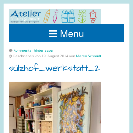
Menu
Kommentar hinterlassen
Geschrieben von 19. August 2014 von
Maren Schmidt
sülzhof_werkstatt_2