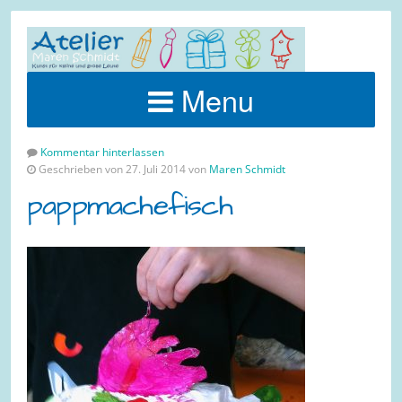
Menu
Kommentar hinterlassen
Geschrieben von 27. Juli 2014 von
Maren Schmidt
pappmachefisch