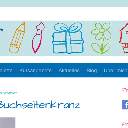
alette
Kursangebote
Aktuelles
Blog
Über mich
Fo
n Schmidt
 Buchseitenkranz
Pr