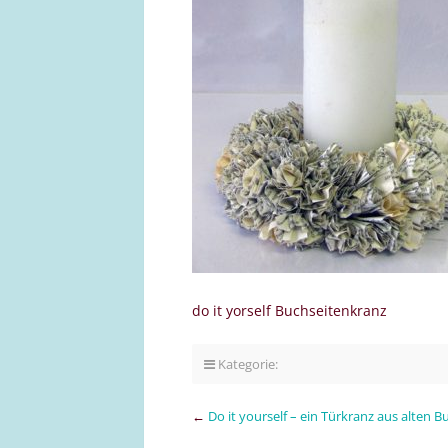
do it yorself Buchseitenkranz
Kategorie:
←
Do it yourself – ein Türkranz aus alten B