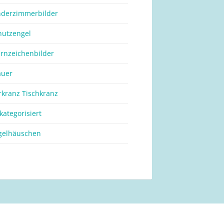
nderzimmerbilder
hutzengel
ernzeichenbilder
auer
rkranz Tischkranz
kategorisiert
gelhäuschen