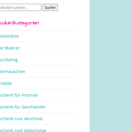
Suche
che
ch:
oduktkategorien
milienbild
ie Malerei
oschkönig
tterhäuschen
mälde
schenk für Freunde
schenk für Geschwister
schenk zum Abschied
schenk zum Geburtstag