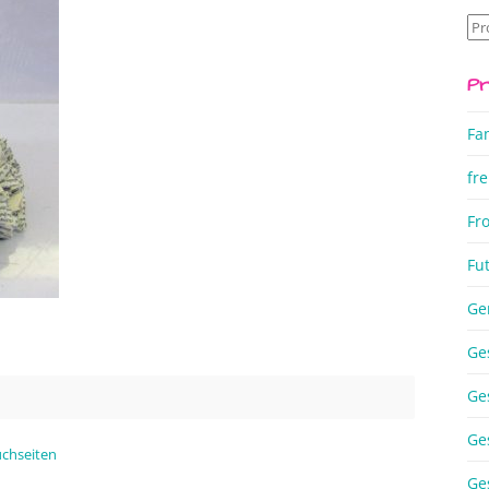
Su
na
Pr
Fa
fre
Fr
Fu
Ge
Ge
Ge
Ge
uchseiten
Ge