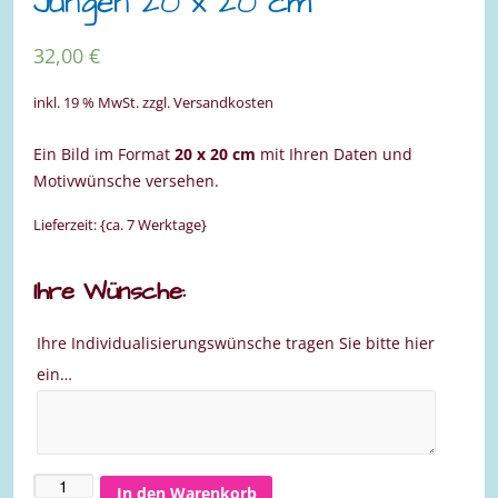
Jungen 20 x 20 cm
32,00
€
inkl. 19 % MwSt.
zzgl. Versandkosten
Ein Bild im Format
20 x 20 cm
mit Ihren Daten und
Motivwünsche versehen.
Lieferzeit: {ca. 7 Werktage}
Ihre Wünsche:
Ihre Individualisierungswünsche tragen Sie bitte hier
ein…
In den Warenkorb
Bild