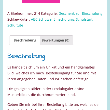
zur
Einschulung
Artikelnummer:
214
Kategorie:
Geschenk zur Einschulung
für
Schlagwörter:
ABC Schütze
,
Einschulung
,
Schulstart
,
einen
Schultüte
Jungen
20
Beschreibung
Bewertungen (0)
x
20
cm
Beschreibung
Menge
Es handelt sich um ein Unikat und ein handgemaltes
Bild, welches ich nach Bestelleingang für Sie und mit
Ihren angegeben Daten und Wünschen anfertige.
Die gezeigten Bilder in der Produktgalerie sind
Musterbilder, die durchnummeriert sind.
Geben Sie mir bei Ihrer Bestellung bitte an, welches der