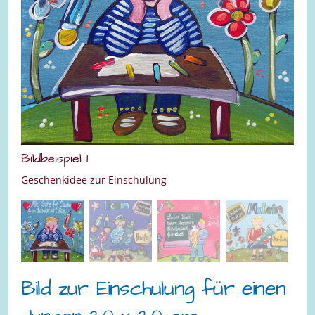
Bildbeispiel 1
Bild
Geschenkidee zur Einschulung
Gesc
Bild zur Einschulung für einen