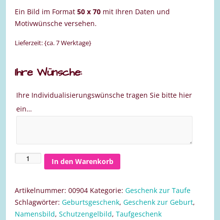
Ein Bild im Format
50 x 70
mit Ihren Daten und
Motivwünsche versehen.
Lieferzeit: {ca. 7 Werktage}
Ihre Wünsche:
Ihre Individualisierungswünsche tragen Sie bitte hier
ein…
In den Warenkorb
Bild
zur
Taufe
Artikelnummer:
00904
Kategorie:
Geschenk zur Taufe
für
Schlagwörter:
Geburtsgeschenk
,
Geschenk zur Geburt
,
einen
Namensbild
,
Schutzengelbild
,
Taufgeschenk