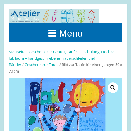
Menu
Startseite
/
Geschenk zur Geburt, Taufe, Einschulung, Hochzeit,
Jubiläum – handgeschriebene Trauerschleifen und
Bänder
/
Geschenk zur Taufe
/ Bild zur Taufe für einen Jungen 50 x
70 cm