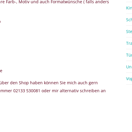
ihre Farb-, Motiv und auch Formatwünsche ( falls anders
Ki
Sc
e
St
Tr
Tü
Un
he
Vo
g über den Shop haben können Sie mich auch gern
ummer 02133 530081 oder mir alternativ schreiben an