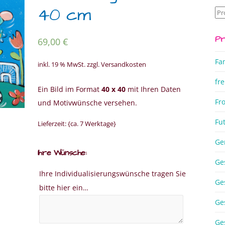
40 cm
Su
na
Pr
69,00
€
Fa
inkl. 19 % MwSt.
zzgl. Versandkosten
fre
Ein Bild im Format
40 x 40
mit Ihren Daten
Fr
und Motivwünsche versehen.
Taufgeschenk handgemalt
Taufgesc
Fu
Lieferzeit: {ca. 7 Werktage}
Bildbeispiel 1
Bildbeispiel 3
Ge
Ihre Wünsche:
Ge
Ihre Individualisierungswünsche tragen Sie
Ge
bitte hier ein…
Ge
Ge