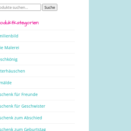
Suche
che
ch:
oduktkategorien
milienbild
ie Malerei
oschkönig
henk
tterhäuschen
mälde
schenk für Freunde
schenk für Geschwister
schenk zum Abschied
schenk zum Geburtstag