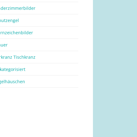
nderzimmerbilder
hutzengel
ernzeichenbilder
auer
rkranz Tischkranz
kategorisiert
gelhäuschen