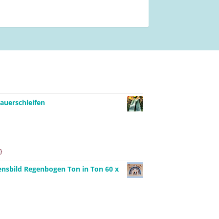
auerschleifen
}
ensbild Regenbogen Ton in Ton 60 x