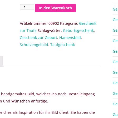
In den Warenkorb
Bild
Ge
zur
Ge
Taufe
Artikelnummer:
00902
Kategorie:
Geschenk
Ge
für
zur Taufe
Schlagwörter:
Geburtsgeschenk
,
einen
Geschenk zur Geburt
,
Namensbild
,
Ge
Jungen
Schutzengelbild
,
Taufgeschenk
Ge
40
x
Ge
40
Ge
cm
Menge
Ge
Ge
n handgemaltes Bild, welches ich nach Bestelleingang
en und Wünschen anfertige.
Ge
elches als Inspiration für ihr Bild dient. Sie haben die
Gu