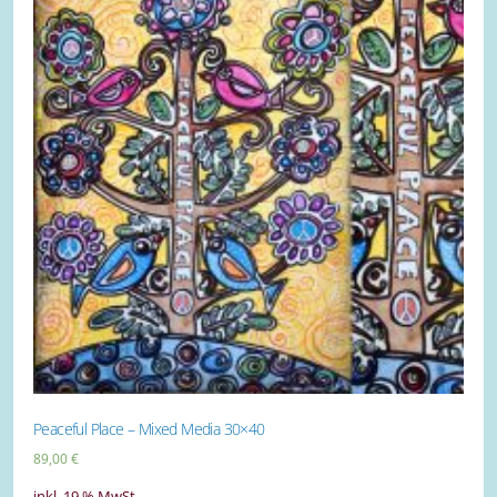
Peaceful Place – Mixed Media 30×40
89,00
€
inkl. 19 % MwSt.