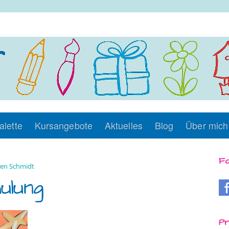
alette
Kursangebote
Aktuelles
Blog
Über mich
Fo
en Schmidt
ulung
Pr