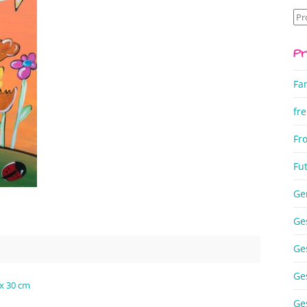
Su
na
Pr
Fa
fre
Fr
Fu
Ge
Ge
Ge
Ge
 x 30 cm
Ge