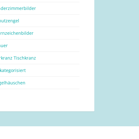
nderzimmerbilder
hutzengel
ernzeichenbilder
auer
rkranz Tischkranz
kategorisiert
gelhäuschen