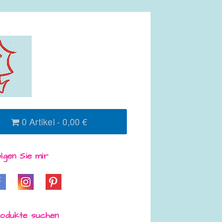
0 Artikel
0,00 €
lgen Sie mir
odukte suchen