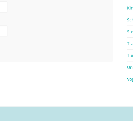
Ki
Sc
St
Tr
Tü
Un
Vo