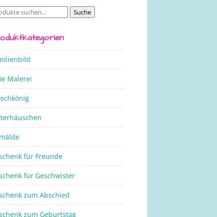
Suche
che
ch:
oduktkategorien
milienbild
ie Malerei
oschkönig
tterhäuschen
mälde
schenk für Freunde
schenk für Geschwister
schenk zum Abschied
schenk zum Geburtstag