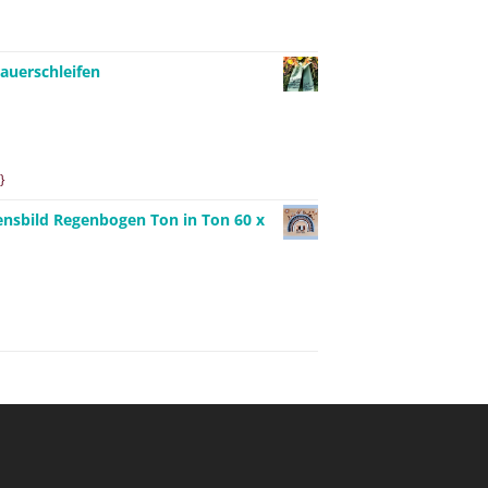
auerschleifen
}
ensbild Regenbogen Ton in Ton 60 x