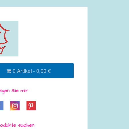
0 Artikel
0,00 €
lgen Sie mir
odukte suchen