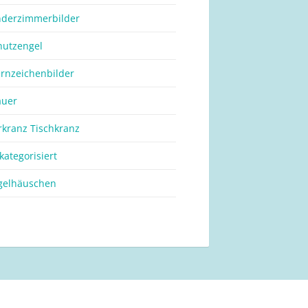
nderzimmerbilder
hutzengel
ernzeichenbilder
auer
rkranz Tischkranz
kategorisiert
gelhäuschen