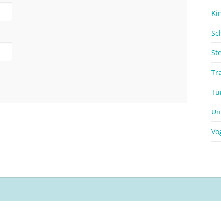
Ki
Sc
St
Tr
Tü
Un
Vo