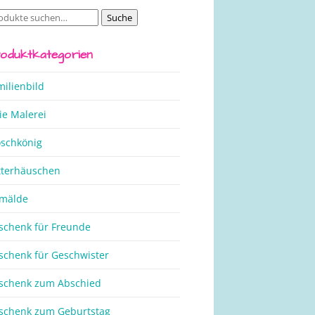
Suche
che
ch:
oduktkategorien
milienbild
ie Malerei
oschkönig
tterhäuschen
mälde
schenk für Freunde
schenk für Geschwister
schenk zum Abschied
schenk zum Geburtstag