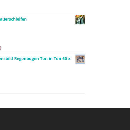
auerschleifen
}
ensbild Regenbogen Ton in Ton 60 x