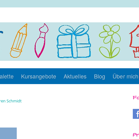
alette
Kursangebote
Aktuelles
Blog
Über mich
Fo
en Schmidt
Pr