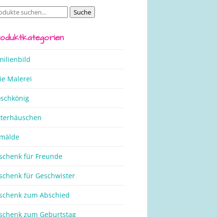
Suche
che
ch:
oduktkategorien
milienbild
ie Malerei
oschkönig
tterhäuschen
mälde
schenk für Freunde
schenk für Geschwister
schenk zum Abschied
schenk zum Geburtstag