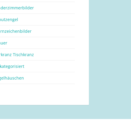
nderzimmerbilder
hutzengel
ernzeichenbilder
auer
rkranz Tischkranz
kategorisiert
gelhäuschen