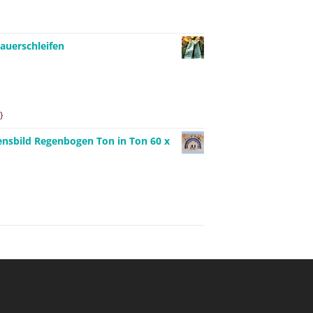
auerschleifen
}
ensbild Regenbogen Ton in Ton 60 x