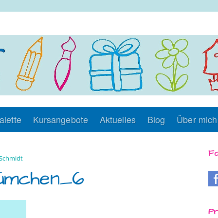
alette
Kursangebote
Aktuelles
Blog
Über mich
Fo
Schmidt
lümchen_6
Pr