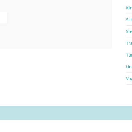
Ki
Sc
St
Tr
Tü
Un
Vo