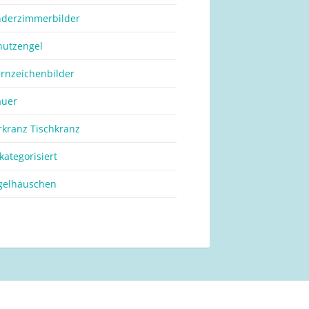
nderzimmerbilder
hutzengel
ernzeichenbilder
auer
rkranz Tischkranz
kategorisiert
gelhäuschen