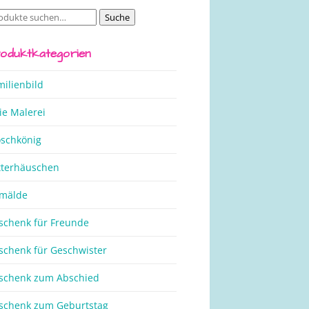
Suche
che
ch:
oduktkategorien
milienbild
ie Malerei
oschkönig
tterhäuschen
mälde
schenk für Freunde
schenk für Geschwister
schenk zum Abschied
schenk zum Geburtstag