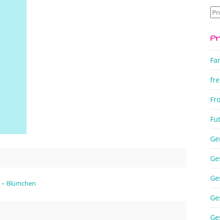
Su
na
Pr
Fa
fre
Fr
Fu
Ge
Ge
Ge
n – Blümchen
Ge
Ge