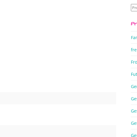
Su
na
Pr
Fa
fre
Fr
Fu
Ge
Ge
Ge
Ge
Ge