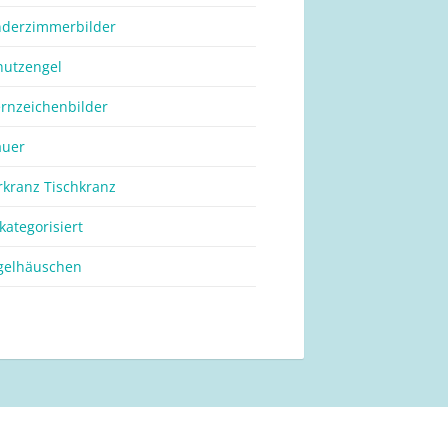
nderzimmerbilder
hutzengel
ernzeichenbilder
auer
rkranz Tischkranz
kategorisiert
gelhäuschen