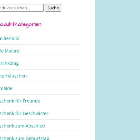
Suche
che
ch:
oduktkategorien
milienbild
ie Malerei
oschkönig
tterhäuschen
mälde
schenk für Freunde
schenk für Geschwister
schenk zum Abschied
schenk zum Geburtstag