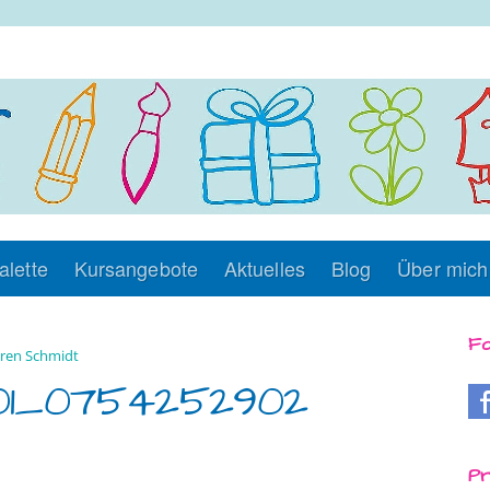
alette
Kursangebote
Aktuelles
Blog
Über mich
Fo
ren Schmidt
01_0754252902
Pr