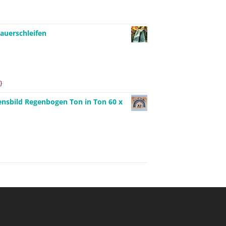
auerschleifen
}
ensbild Regenbogen Ton in Ton 60 x