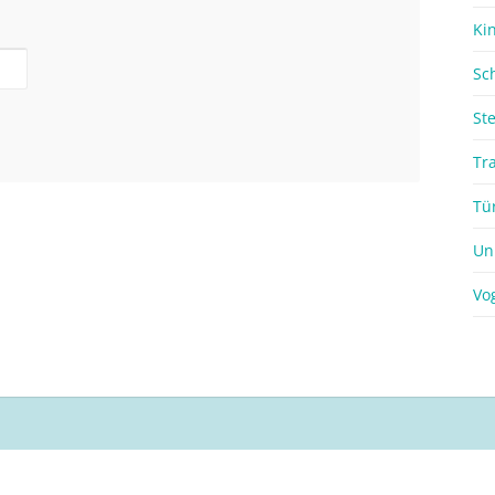
Ki
Sc
St
Tr
Tü
Un
Vo