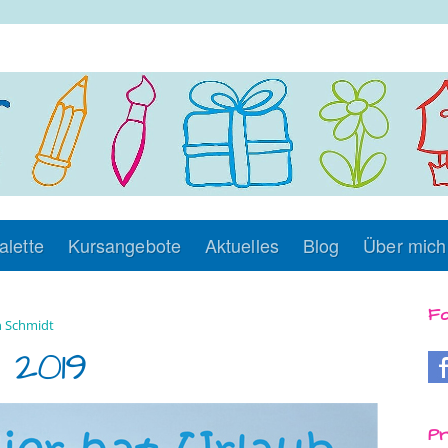
alette
Kursangebote
Aktuelles
Blog
Über mich
Fo
 Schmidt
 2019
Pr