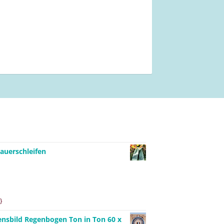
auerschleifen
}
ensbild Regenbogen Ton in Ton 60 x