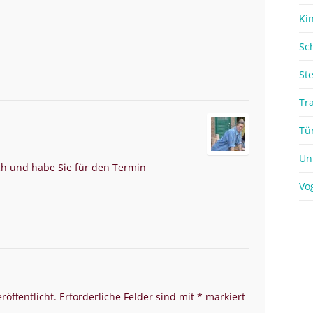
Ki
Sc
St
Tr
Tü
Un
ich und habe Sie für den Termin
Vo
röffentlicht.
Erforderliche Felder sind mit
*
markiert