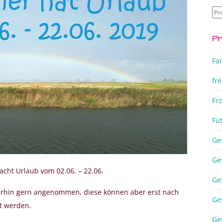
Su
na
Pr
Fa
fre
Fr
Fu
Ge
Ge
acht Urlaub vom 02.06. – 22.06.
Ge
erhin gern angenommen, diese können aber erst nach
Ge
t werden.
Ge