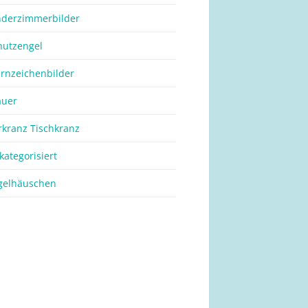
nderzimmerbilder
hutzengel
ernzeichenbilder
auer
rkranz Tischkranz
kategorisiert
gelhäuschen