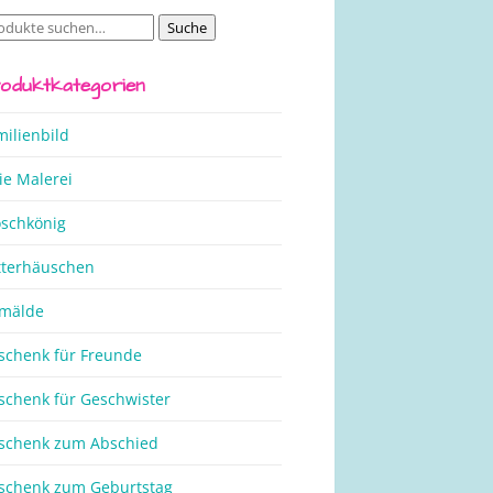
Suche
che
ch:
oduktkategorien
milienbild
ie Malerei
oschkönig
tterhäuschen
mälde
schenk für Freunde
schenk für Geschwister
schenk zum Abschied
schenk zum Geburtstag