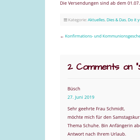
Die Versendungen sind ab dem 01.07.
Kategorie:
Aktuelles
,
Dies & Das
,
Do it 
←
Konfirmations- und Kommunionsgeschenk
2 Comments on “
Büsch
27. Juni 2019
Sehr geehrte Frau Schmidt,
möchte mich für den Samstagskur
Thema Schuhe. Bin Anfängerin abe
Antwort nach Ihrem Urlaub.