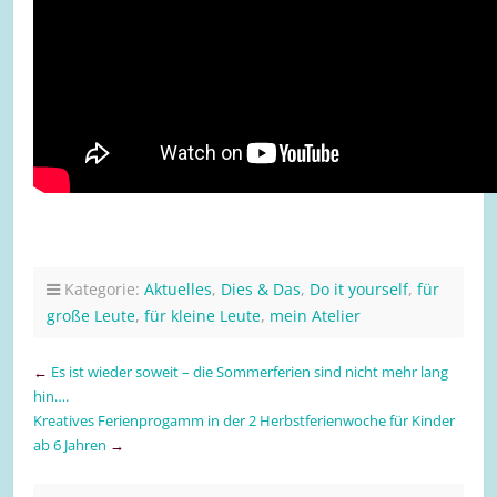
Kategorie:
Aktuelles
,
Dies & Das
,
Do it yourself
,
für
große Leute
,
für kleine Leute
,
mein Atelier
←
Es ist wieder soweit – die Sommerferien sind nicht mehr lang
hin….
Kreatives Ferienprogamm in der 2 Herbstferienwoche für Kinder
ab 6 Jahren
→