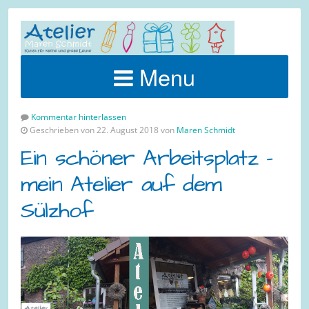
Menu
Kommentar hinterlassen
Geschrieben von 22. August 2018 von
Maren Schmidt
Ein schöner Arbeitsplatz –
mein Atelier auf dem
Sülzhof