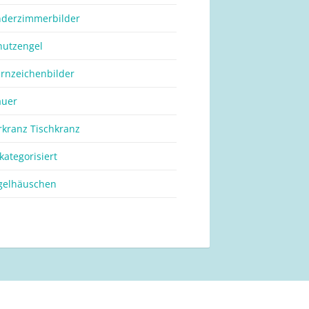
nderzimmerbilder
hutzengel
ernzeichenbilder
auer
rkranz Tischkranz
kategorisiert
gelhäuschen