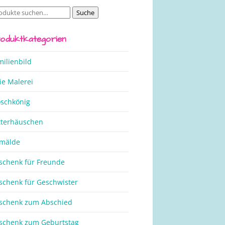
Suche
che
ch:
oduktkategorien
milienbild
ie Malerei
oschkönig
tterhäuschen
mälde
schenk für Freunde
schenk für Geschwister
schenk zum Abschied
schenk zum Geburtstag