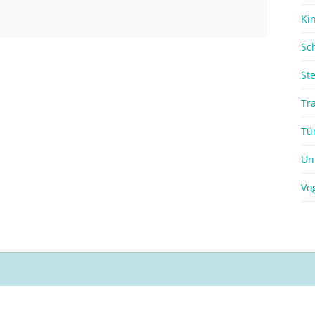
Ki
Sc
St
Tr
Tü
Un
Vo