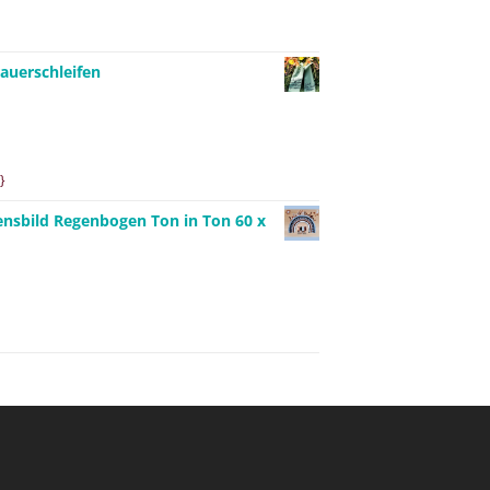
auerschleifen
}
ensbild Regenbogen Ton in Ton 60 x