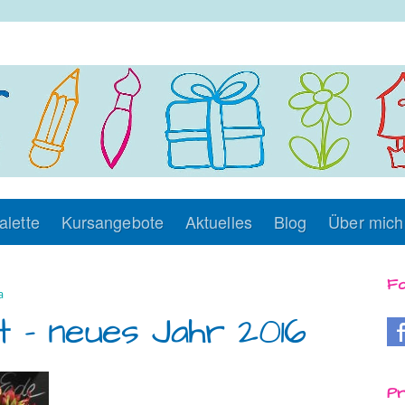
alette
Kursangebote
Aktuelles
Blog
Über mich
Fo
a
 – neues Jahr 2016
Pr