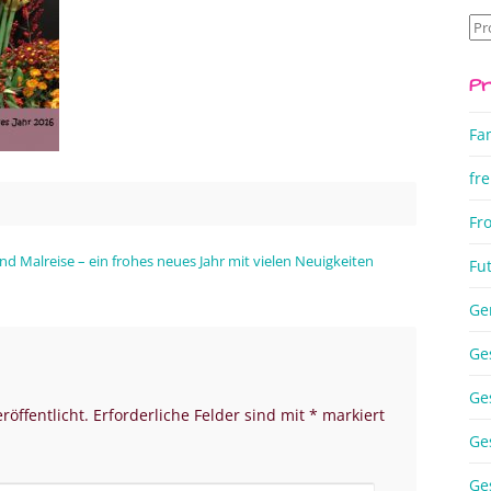
Su
na
Pr
Fa
fre
Fr
und Malreise – ein frohes neues Jahr mit vielen Neuigkeiten
Fu
Ge
Ge
Ge
röffentlicht.
Erforderliche Felder sind mit
*
markiert
Ge
Ge