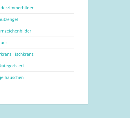
nderzimmerbilder
hutzengel
ernzeichenbilder
auer
rkranz Tischkranz
kategorisiert
gelhäuschen