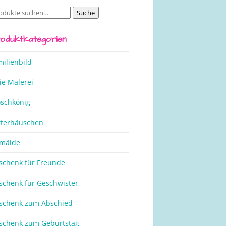
Suche
che
ch:
oduktkategorien
milienbild
ie Malerei
oschkönig
tterhäuschen
mälde
schenk für Freunde
schenk für Geschwister
schenk zum Abschied
schenk zum Geburtstag