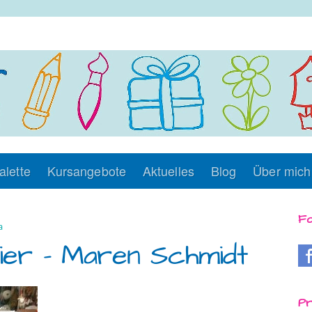
alette
Kursangebote
Aktuelles
Blog
Über mich
Fo
a
lier – Maren Schmidt
Pr