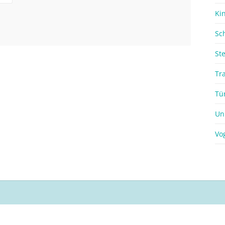
Ki
Sc
St
Tr
Tü
Un
Vo