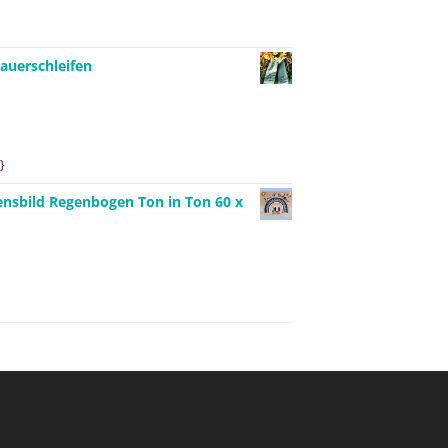
auerschleifen
}
ensbild Regenbogen Ton in Ton 60 x