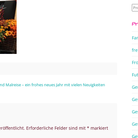
Su
na
Pr
Fa
fre
Fr
Fu
und Malreise – ein frohes neues Jahr mit vielen Neuigkeiten
Ge
Ge
Ge
Ge
röffentlicht.
Erforderliche Felder sind mit
*
markiert
Ge