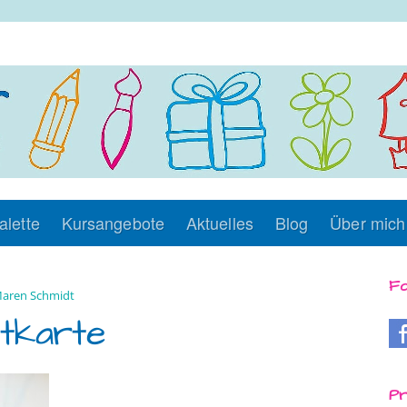
alette
Kursangebote
Aktuelles
Blog
Über mich
Fo
aren Schmidt
tkarte
Pr