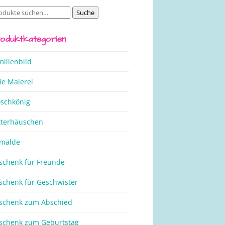
Suche
che
ch:
oduktkategorien
milienbild
ie Malerei
oschkönig
tterhäuschen
mälde
schenk für Freunde
schenk für Geschwister
schenk zum Abschied
schenk zum Geburtstag