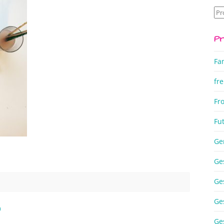
Su
na
Pr
Fa
fre
Fr
Fu
Ge
Ge
Ge
Ge
n
Ge