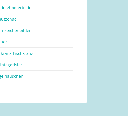
nderzimmerbilder
hutzengel
ernzeichenbilder
auer
rkranz Tischkranz
kategorisiert
gelhäuschen