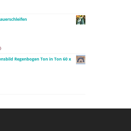
auerschleifen
}
ensbild Regenbogen Ton in Ton 60 x