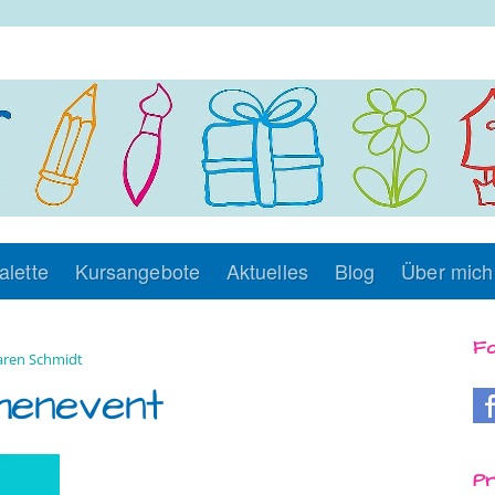
alette
Kursangebote
Aktuelles
Blog
Über mich
Fo
ren Schmidt
menevent
Pr