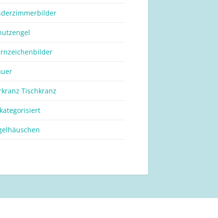
nderzimmerbilder
hutzengel
ernzeichenbilder
auer
rkranz Tischkranz
kategorisiert
gelhäuschen