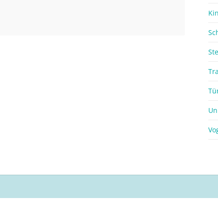
Ki
Sc
St
Tr
Tü
Un
Vo