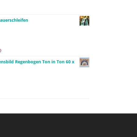
auerschleifen
}
ensbild Regenbogen Ton in Ton 60 x