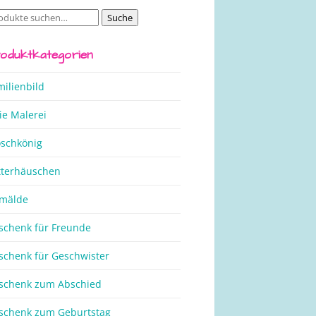
Suche
che
ch:
oduktkategorien
milienbild
ie Malerei
oschkönig
tterhäuschen
mälde
schenk für Freunde
schenk für Geschwister
schenk zum Abschied
schenk zum Geburtstag