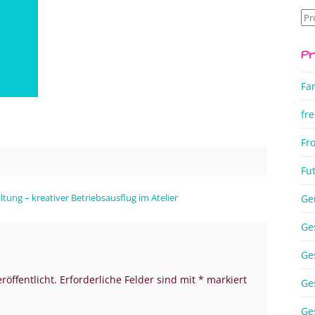
Su
na
Pr
Fa
fre
Fr
Fu
tung – kreativer Betriebsausflug im Atelier
Ge
Ge
Ge
röffentlicht.
Erforderliche Felder sind mit
*
markiert
Ge
Ge