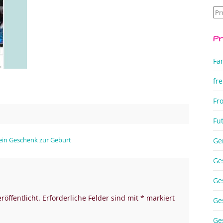
Su
na
Pr
Fa
fre
Fr
Fu
r ein Geschenk zur Geburt
Ge
Ge
Ge
röffentlicht.
Erforderliche Felder sind mit
*
markiert
Ge
Ge