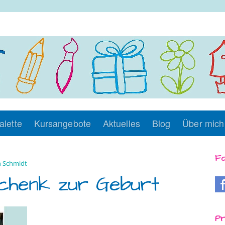
alette
Kursangebote
Aktuelles
Blog
Über mich
Fo
 Schmidt
schenk zur Geburt
Pr