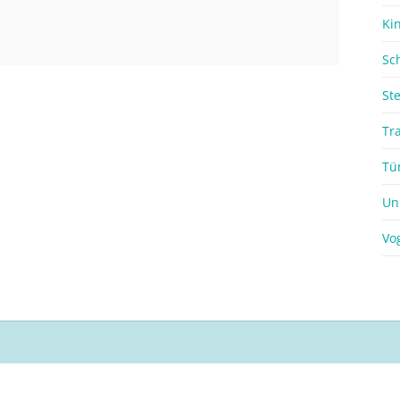
Ki
Sc
St
Tr
Tü
Un
Vo