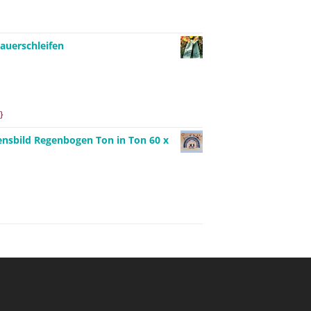
auerschleifen
}
ensbild Regenbogen Ton in Ton 60 x