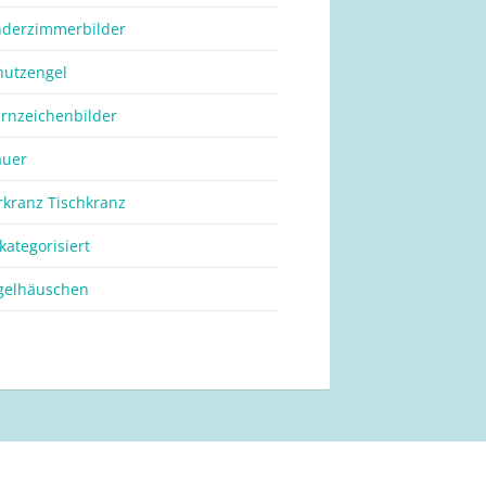
nderzimmerbilder
hutzengel
ernzeichenbilder
auer
rkranz Tischkranz
kategorisiert
gelhäuschen