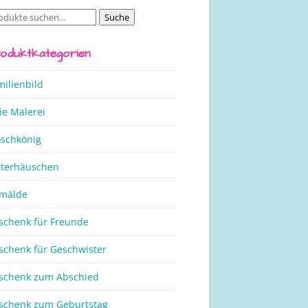
Suche
che
ch:
oduktkategorien
milienbild
ie Malerei
oschkönig
tterhäuschen
mälde
schenk für Freunde
schenk für Geschwister
schenk zum Abschied
schenk zum Geburtstag