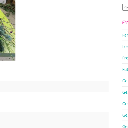
Su
na
Pr
Fa
fre
Fr
Fu
Ge
Ge
Ge
Ge
Ge