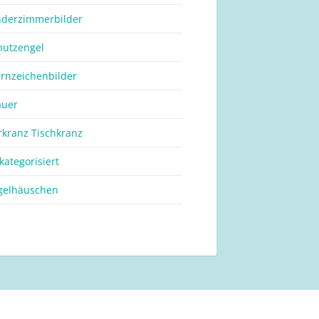
nderzimmerbilder
hutzengel
ernzeichenbilder
auer
rkranz Tischkranz
kategorisiert
gelhäuschen