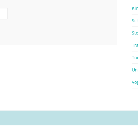
Ki
Sc
St
Tr
Tü
Un
Vo