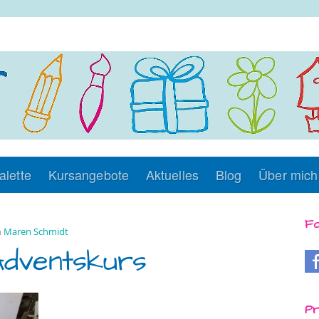
alette
Kursangebote
Aktuelles
Blog
Über mich
Fo
n
Maren Schmidt
 Adventskurs
Pr