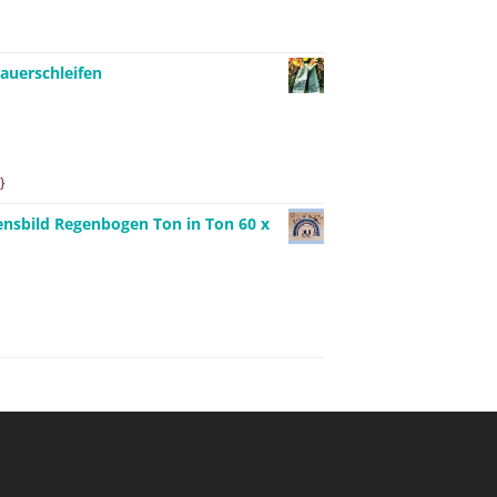
auerschleifen
}
ensbild Regenbogen Ton in Ton 60 x