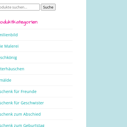
Suche
che
ch:
oduktkategorien
milienbild
ie Malerei
oschkönig
tterhäuschen
mälde
schenk für Freunde
schenk für Geschwister
schenk zum Abschied
schenk zum Geburtstag