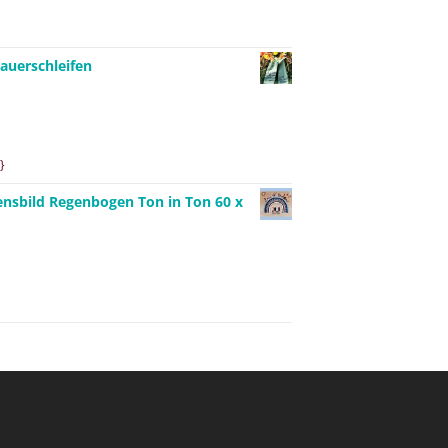
auerschleifen
}
ensbild Regenbogen Ton in Ton 60 x