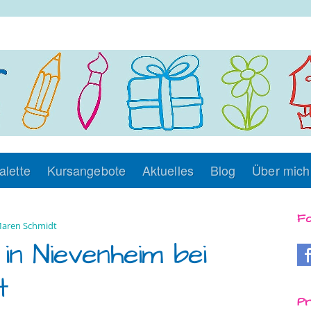
alette
Kursangebote
Aktuelles
Blog
Über mich
Fo
aren Schmidt
in Nievenheim bei
t
Pr