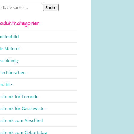
Suche
che
ch:
oduktkategorien
milienbild
ie Malerei
oschkönig
tterhäuschen
mälde
schenk für Freunde
schenk für Geschwister
schenk zum Abschied
schenk zum Geburtstag