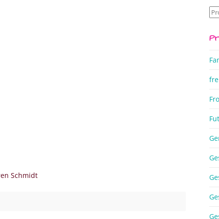
Su
na
Pr
Fa
fre
Fr
Fu
Ge
Ge
ren Schmidt
Ge
Ge
Ge