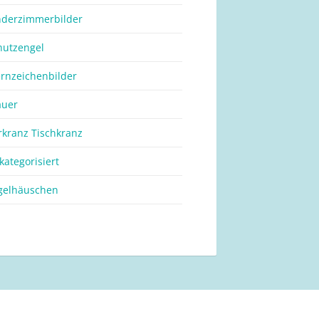
nderzimmerbilder
hutzengel
ernzeichenbilder
auer
rkranz Tischkranz
kategorisiert
gelhäuschen