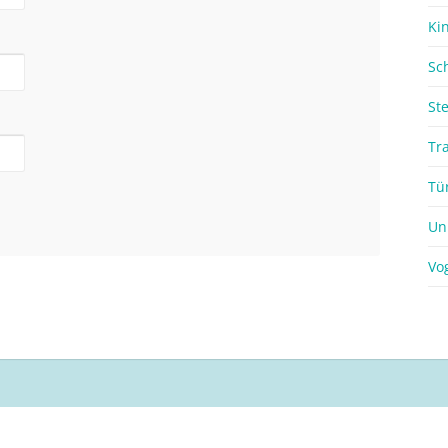
Ki
Sc
St
Tr
Tü
Un
Vo