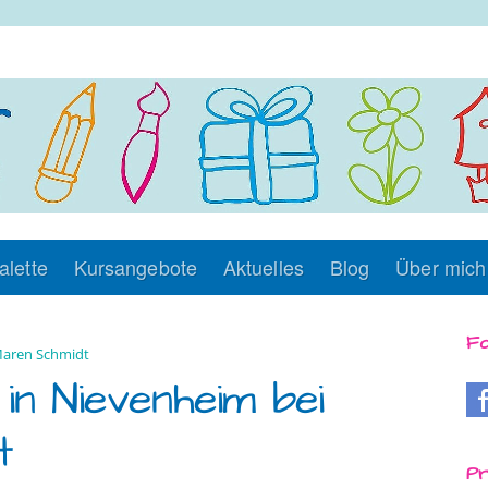
alette
Kursangebote
Aktuelles
Blog
Über mich
Fo
aren Schmidt
in Nievenheim bei
t
Pr