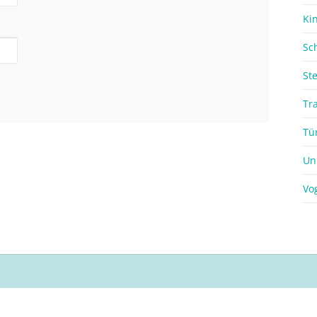
Ki
Sc
St
Tr
Tü
Un
Vo