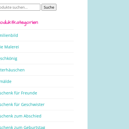
Suche
che
ch:
oduktkategorien
milienbild
ie Malerei
oschkönig
tterhäuschen
mälde
schenk für Freunde
schenk für Geschwister
schenk zum Abschied
schenk zum Geburtstag