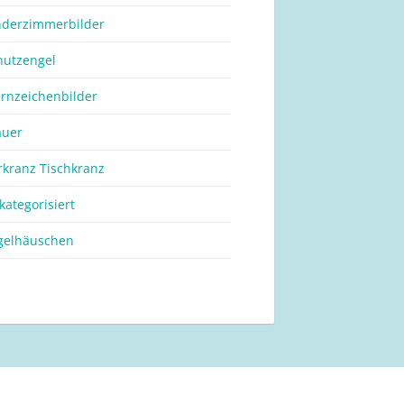
nderzimmerbilder
hutzengel
ernzeichenbilder
auer
rkranz Tischkranz
kategorisiert
gelhäuschen