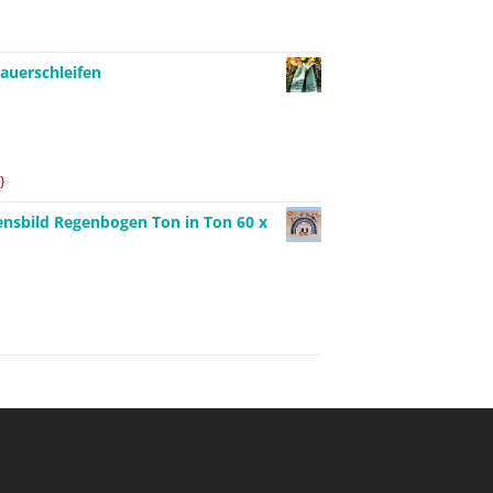
auerschleifen
}
ensbild Regenbogen Ton in Ton 60 x