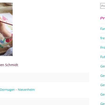
Su
na
Pr
Fa
fre
Fr
Fu
ren Schmidt
Ge
Ge
Ge
in Dormagen – Nievenheim
Ge
Ge