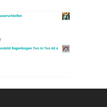
auerschleifen
}
ensbild Regenbogen Ton in Ton 60 x