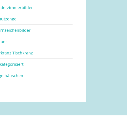
nderzimmerbilder
hutzengel
ernzeichenbilder
auer
rkranz Tischkranz
kategorisiert
gelhäuschen