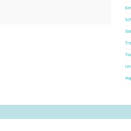
Ki
Sc
St
Tr
Tü
Un
Vo