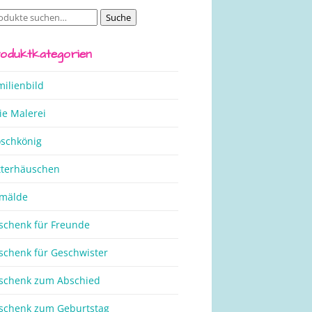
Suche
che
ch:
oduktkategorien
milienbild
ie Malerei
oschkönig
tterhäuschen
mälde
schenk für Freunde
schenk für Geschwister
schenk zum Abschied
schenk zum Geburtstag