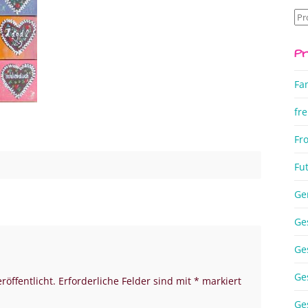
Su
na
Pr
Fa
fre
Fr
Fu
Ge
Ge
Ge
Ge
röffentlicht.
Erforderliche Felder sind mit
*
markiert
Ge