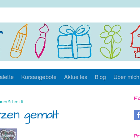
alette
Kursangebote
Aktuelles
Blog
Über mich
Fo
ren Schmidt
zen gemalt
Pr