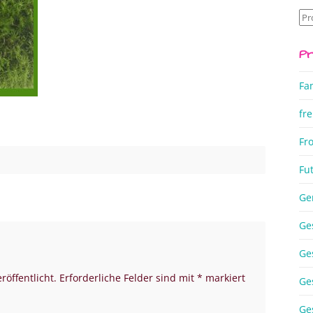
Su
na
Pr
Fa
fre
Fr
Fu
Ge
Ge
Ge
röffentlicht.
Erforderliche Felder sind mit
*
markiert
Ge
Ge