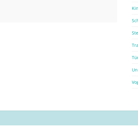
Ki
Sc
St
Tr
Tü
Un
Vo