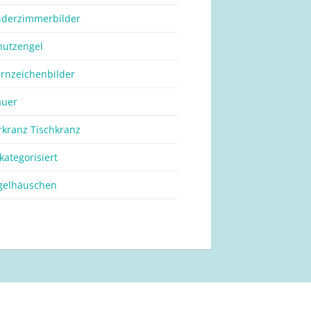
nderzimmerbilder
hutzengel
ernzeichenbilder
auer
rkranz Tischkranz
kategorisiert
gelhäuschen