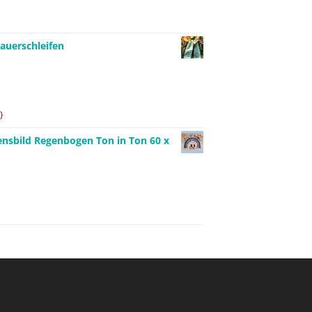
auerschleifen
}
ensbild Regenbogen Ton in Ton 60 x