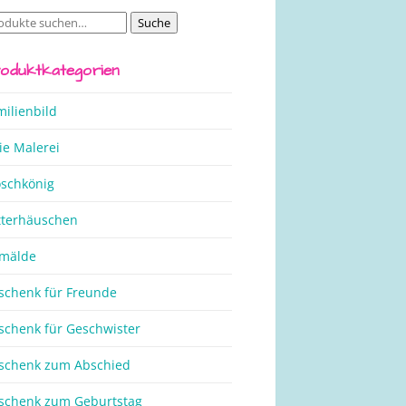
Suche
che
ch:
oduktkategorien
milienbild
ie Malerei
oschkönig
tterhäuschen
mälde
schenk für Freunde
schenk für Geschwister
schenk zum Abschied
schenk zum Geburtstag