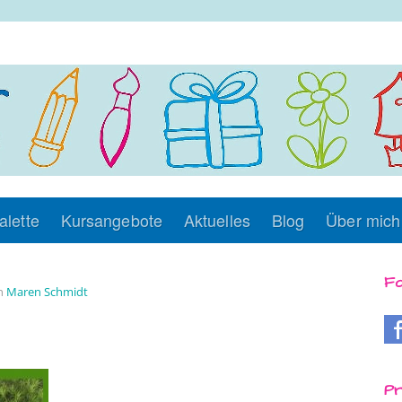
alette
Kursangebote
Aktuelles
Blog
Über mich
Fo
on
Maren Schmidt
Pr