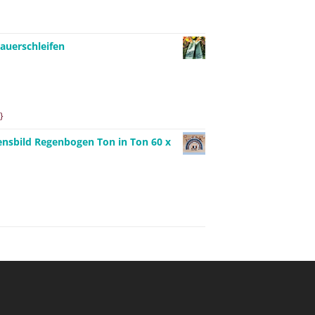
auerschleifen
}
ensbild Regenbogen Ton in Ton 60 x