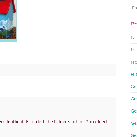
Su
na
Pr
Fa
fre
Fr
Fu
Ge
Ge
Ge
röffentlicht.
Erforderliche Felder sind mit
*
markiert
Ge
Ge