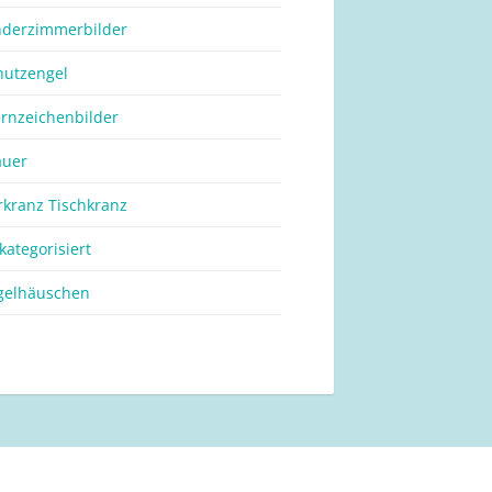
nderzimmerbilder
hutzengel
ernzeichenbilder
auer
rkranz Tischkranz
kategorisiert
gelhäuschen