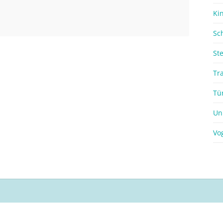
Ki
Sc
St
Tr
Tü
Un
Vo