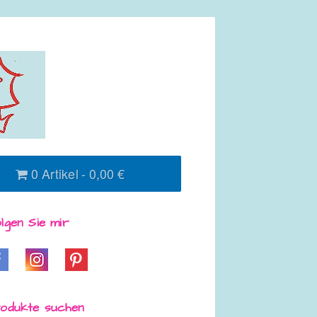
0 Artikel
0,00 €
lgen Sie mir
odukte suchen