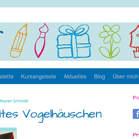
alette
Kursangebote
Aktuelles
Blog
Über mich
Fo
Maren Schmidt
maltes Vogelhäuschen
Pr