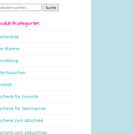
Suche
che
ch:
oduktkategorien
milienbild
ie Malerei
oschkönig
tterhäuschen
mälde
schenk für Freunde
schenk für Geschwister
schenk zum Abschied
schenk zum Geburtstag