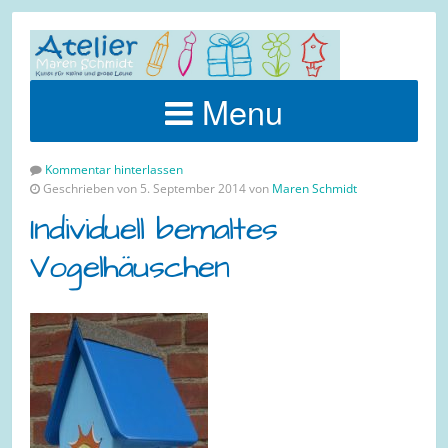
Menu
Kommentar hinterlassen
Geschrieben von 5. September 2014 von
Maren Schmidt
Individuell bemaltes
Vogelhäuschen