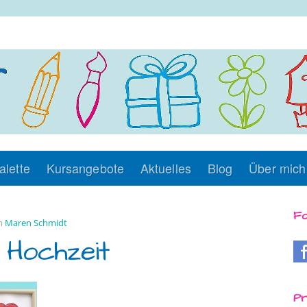
alette
Kursangebote
Aktuelles
Blog
Über mich
Fo
on
Maren Schmidt
 Hochzeit
Pr