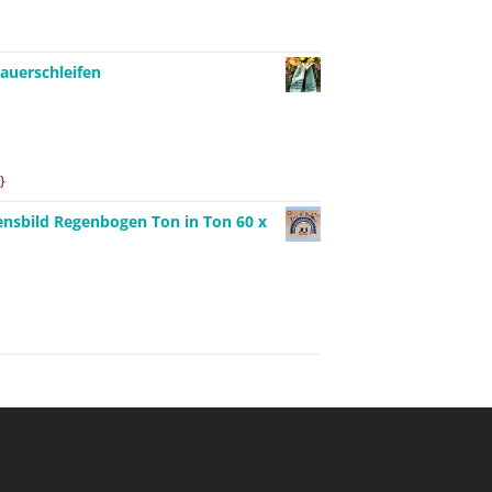
auerschleifen
}
ensbild Regenbogen Ton in Ton 60 x