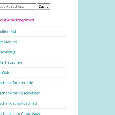
Suche
che
ch:
oduktkategorien
milienbild
ie Malerei
oschkönig
tterhäuschen
mälde
schenk für Freunde
schenk für Geschwister
schenk zum Abschied
schenk zum Geburtstag