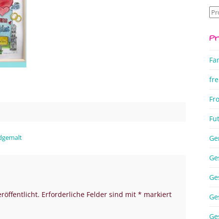
Su
na
Pr
Fa
fre
Fr
Fu
ndgemalt
Ge
Ge
Ge
röffentlicht.
Erforderliche Felder sind mit
*
markiert
Ge
Ge