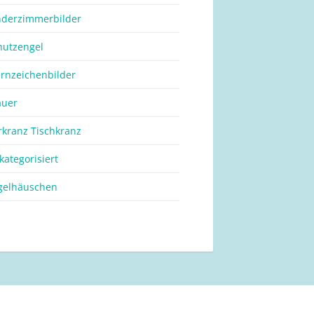
nderzimmerbilder
hutzengel
ernzeichenbilder
auer
rkranz Tischkranz
kategorisiert
gelhäuschen