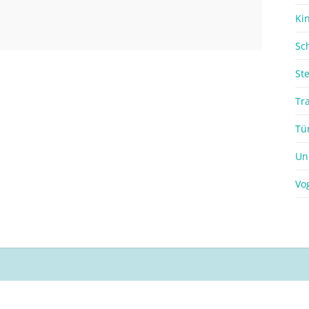
Ki
Sc
St
Tr
Tü
Un
Vo