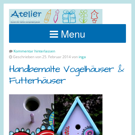
Menu
Kommentar hinterlassen
Geschrieben von 25. Februar 2014 von
inga
Handbemalte Vogelhäuser &
Futterhäuser